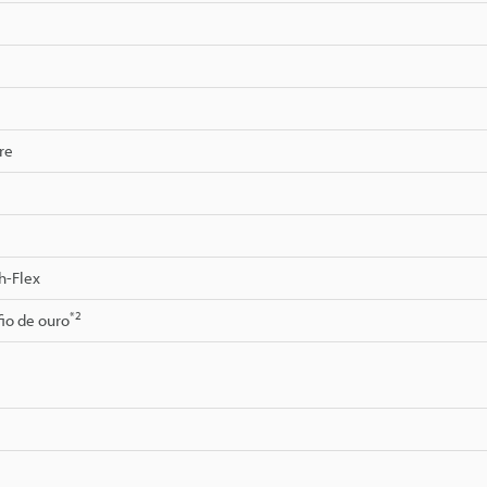
re
h-Flex
*2
io de ouro