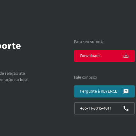
porte
Para seu suporte
Downloads
de seleção até
Fale conosco
peração no local
Pergunte à KEYENCE
+55-11-3045-4011