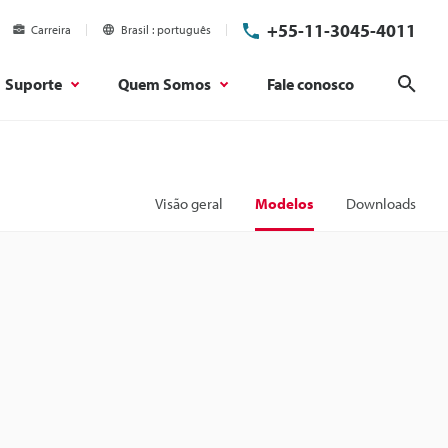
+55-11-3045-4011
Carreira
Brasil
português
Suporte
Quem Somos
Fale conosco
Pesq
Visão geral
Modelos
Downloads