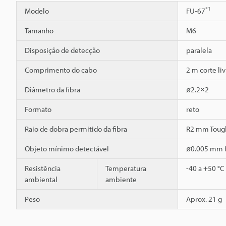
*1
Modelo
FU-67
Tamanho
M6
Disposição de detecção
paralela
Comprimento do cabo
2 m corte liv
Diâmetro da fibra
ø2.2×2
Formato
reto
Raio de dobra permitido da fibra
R2 mm Toug
Objeto mínimo detectável
ø0.005 mm f
Resistência
Temperatura
-40 a +50 °C
ambiental
ambiente
Peso
Aprox. 21 g