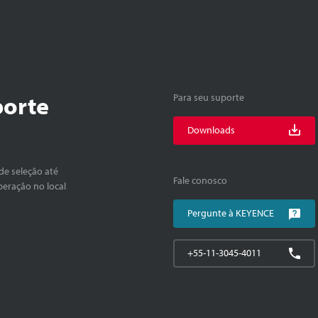
porte
Para seu suporte
Downloads
de seleção até
Fale conosco
peração no local
Pergunte à KEYENCE
+55-11-3045-4011