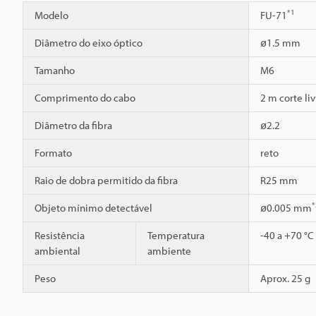
*1
Modelo
FU-71
Diâmetro do eixo óptico
ø1.5 mm
Tamanho
M6
Comprimento do cabo
2 m corte liv
Diâmetro da fibra
ø2.2
Formato
reto
Raio de dobra permitido da fibra
R25 mm
*
Objeto mínimo detectável
ø0.005 mm
Resistência
Temperatura
-40 a +70 °C
ambiental
ambiente
Peso
Aprox. 25 g