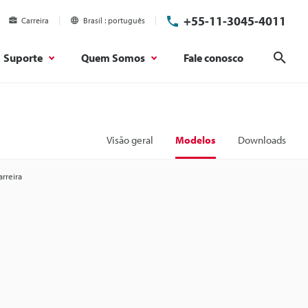
+55-11-3045-4011
Carreira
Brasil
português
Suporte
Quem Somos
Fale conosco
Pesq
Visão geral
Modelos
Downloads
arreira