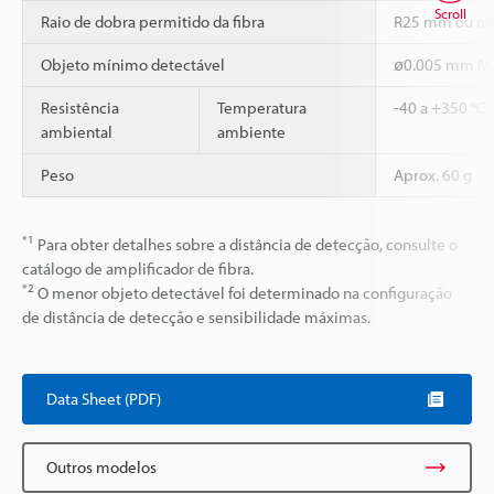
Scroll
Raio de dobra permitido da fibra
R25 mm ou ma
Objeto mínimo detectável
ø0.005 mm Mat
Resistência
Temperatura
-40 a +350 °C
ambiental
ambiente
Peso
Aprox. 60 g
*1
Para obter detalhes sobre a distância de detecção, consulte o
catálogo de amplificador de fibra.
*2
O menor objeto detectável foi determinado na configuração
de distância de detecção e sensibilidade máximas.
Data Sheet (PDF)
Outros modelos