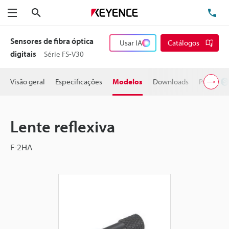
Pesquisa
TE
Menu
Sensores de fibra óptica
Usar IA
Catálogos
digitais
Série FS-V30
Visão geral
Especificações
Modelos
Downloads
Preço
Lente reflexiva
F-2HA