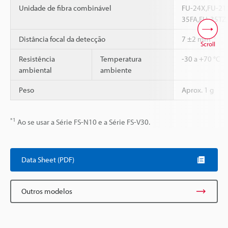
Unidade de fibra combinável
FU-24X,FU-21
35FA,FU-35TZ
*1
Distância focal da detecção
7 ±2 mm
Scroll
Resistência
Temperatura
-30 a +70 °C
ambiental
ambiente
Peso
Aprox. 1 g
*1
Ao se usar a Série FS-N10 e a Série FS-V30.
Data Sheet (PDF)
Outros modelos