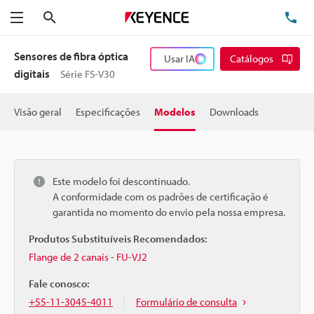
Pesquisa
TE
Menu
Sensores de fibra óptica
Usar IA
Catálogos
digitais
Série FS-V30
Visão geral
Especificações
Modelos
Downloads
Este modelo foi descontinuado.
A conformidade com os padrões de certificação é
garantida no momento do envio pela nossa empresa.
Produtos Substituíveis Recomendados:
Flange de 2 canais - FU-VJ2
Fale conosco:
+55-11-3045-4011
Formulário de consulta