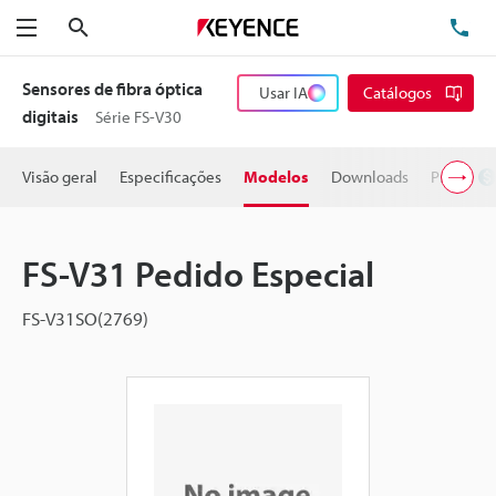
Pesquisa
TE
Menu
Sensores de fibra óptica
Usar IA
Catálogos
digitais
Série FS-V30
Visão geral
Especificações
Modelos
Downloads
Preço
FS-V31 Pedido Especial
FS-V31SO(2769)