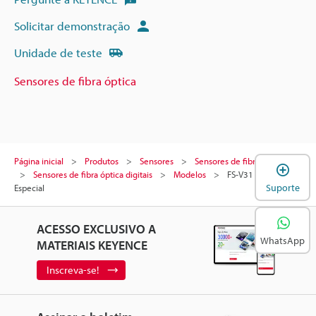
Solicitar demonstração
Unidade de teste
Sensores de fibra óptica
Página inicial
Produtos
Sensores
Sensores de fibra óptica
A
Sensores de fibra óptica digitais
Modelos
FS-V31 Pedido
Suporte
Especial
ACESSO EXCLUSIVO A
WhatsApp
MATERIAIS KEYENCE
Inscreva-se!