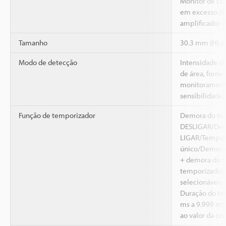
Monitor de LED
em excesso (8
amplificador d
Tamanho
30.3 mm (H) x
Modo de detecção
Intensidade de
de área, forne
monitorament
sensibilidade)
Função de temporizador
Demora do te
DESLIGAR/Dem
LIGAR/Tempori
único/Demora 
+ demora do t
temporizador 
selecionáveis
Duração do te
ms a 9.999 ms
ao valor da co