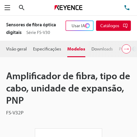
Pesquisa
TE
Menu
Sensores de fibra óptica
Usar IA
Catálogos
digitais
Série FS-V30
Visão geral
Especificações
Modelos
Downloads
Preço
Amplificador de fibra, tipo de
cabo, unidade de expansão,
PNP
FS-V32P