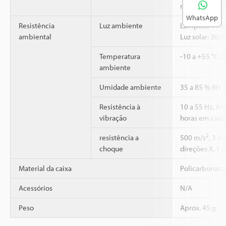
máx. de 28 mA
WhatsApp
Resistência
Luz ambiente
Lâmpada incan
ambiental
Luz solar: 30,
Temperatura
-10 a +55 °C (
ambiente
Umidade ambiente
35 a 85 % RH 
Resistência à
10 a 55 Hz, A
vibração
horas em cada 
2
resistência a
500 m/s
, 3 v
choque
direções X, Y e
Material da caixa
Policarbonato
Acessórios
N/A
Peso
Aprox. 45 g