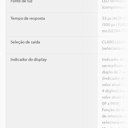
Fonte de luz
LED vermelho 
(comprimento 
Tempo de resposta
33 µs (ALTA VE
/500 µs (TURB
ms (ULTRA TU
Seleção de saída
CLARO LIGAD
(selecionável 
Indicador do display
Indicador de 
vermelho/monit
duplo de 7 se
(indicador de 
valor atual (i
4 dígitos) ilum
valor atual: 0
0P a 999P,
Função de rete
de retenção de
selecionáveis 