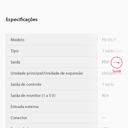
Especificações
Modelo
FS-V32P
Tipo
1 saída com c
Saída
PNP
Scroll
Unidade principal/Unidade de expansão
Unidade de e
Saída de controle
1 saída
Saída de monitor (1 a 5 V)
N/A
Entrada externa
Conector
―