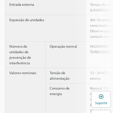
Entrada externa
Tempo de entr
(LIGADO)/20 m
Expansão de unidades
Até 16 unidad
conectadas (um
Observe que o 
contado como 
Número de
Operação normal
HIGHSPEED：
unidades de
TURBO/SUPE
prevenção de
interferência
Valores nominais
Tensão de
12 - 24 VCC ±1
alimentação
menos
Consumo de
Normal: 750 m
energia
máx. de 31 mA,
A
mA./
Suporte
Economia de e
(Usando 24 V, 