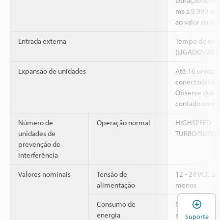
Duração do te
ms a 9.999 ms
ao valor da co
Entrada externa
Tempo de entr
(LIGADO)/20 m
Expansão de unidades
Até 16 unidad
conectadas (um
Observe que o 
contado como 
Número de
Operação normal
HIGHSPEED：
unidades de
TURBO/SUPE
prevenção de
interferência
Valores nominais
Tensão de
12 - 24 VCC ±1
alimentação
menos
A
Consumo de
Normal: 830 m
energia
máx. de 35 mA,
Suporte