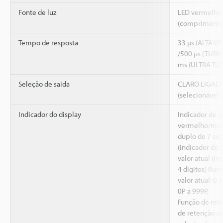
Fonte de luz
LED vermelho 
(comprimento 
Tempo de resposta
33 µs (ALTA VE
/500 µs (TURB
ms (ULTRA TU
Seleção de saída
CLARO LIGAD
(selecionável 
Indicador do display
Indicador de 
vermelho/monit
duplo de 7 se
(indicador de 
valor atual (i
4 dígitos) ilum
valor atual: 0
0P a 999P,
Função de rete
de retenção de