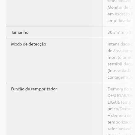
selecionáveis 
Monitor de LED
em excesso (8
amplificador d
Tamanho
30.3 mm (H) x
Modo de detecção
Intensidade de
de área, forne
monitorament
sensibilidade)
[Intensidade d
contagem/Det
Função de temporizador
Demora do te
DESLIGAR/Dem
LIGAR/Tempori
único/Demora 
+ demora do t
temporizador 
selecionáveis