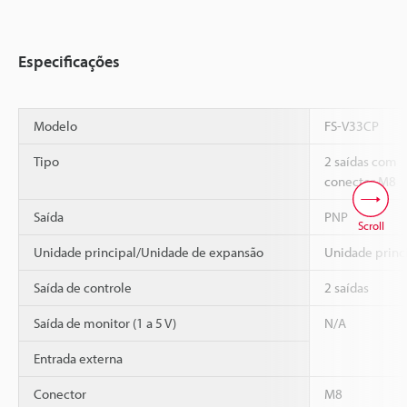
Especificações
Modelo
FS-V33CP
Tipo
2 saídas com
conector M8
Saída
PNP
Scroll
Unidade principal/Unidade de expansão
Unidade princ
Saída de controle
2 saídas
Saída de monitor (1 a 5 V)
N/A
Entrada externa
Conector
M8