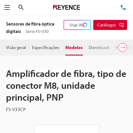
Pesquisa
TE
Menu
Sensores de fibra óptica
Usar IA
Catálogos
digitais
Série FS-V30
Visão geral
Especificações
Modelos
Downloads
Preço
Amplificador de fibra, tipo de
conector M8, unidade
principal, PNP
FS-V33CP