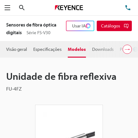
Pesquisa
TE
Menu
Sensores de fibra óptica
Usar IA
Catálogos
digitais
Série FS-V30
Visão geral
Especificações
Modelos
Downloads
Preço
Unidade de fibra reflexiva
FU-4FZ