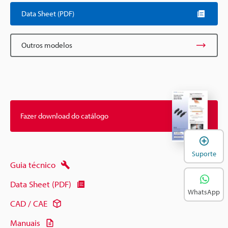
Data Sheet (PDF)
Outros modelos
Fazer download do catálogo
A
Suporte
Guia técnico
Data Sheet (PDF)
WhatsApp
CAD / CAE
Manuais