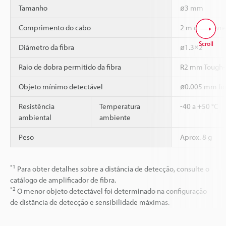
Tamanho
ø3 mm
Comprimento do cabo
2 m corte livre
Scroll
Diâmetro da fibra
ø1.3×2
Raio de dobra permitido da fibra
R2 mm Tough-
Objeto mínimo detectável
ø0.005 mm fio
Resistência
Temperatura
-40 a +50 °C
ambiental
ambiente
Peso
Aprox. 8 g
*1
Para obter detalhes sobre a distância de detecção, consulte o
catálogo de amplificador de fibra.
*2
O menor objeto detectável foi determinado na configuração
de distância de detecção e sensibilidade máximas.