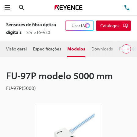
Pesquisa
TE
Menu
Sensores de fibra óptica
Usar IA
Catálogos
digitais
Série FS-V30
Visão geral
Especificações
Modelos
Downloads
Preço
FU-97P modelo 5000 mm
FU-97P(5000)