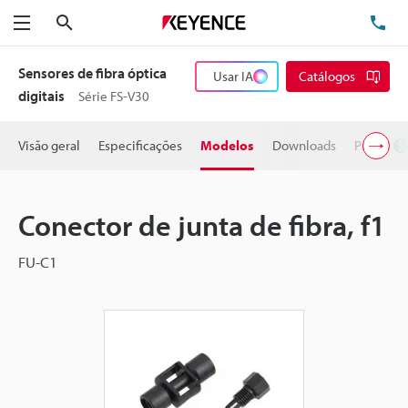
Pesquisa
TE
Menu
Sensores de fibra óptica
Usar IA
Catálogos
digitais
Série FS-V30
Visão geral
Especificações
Modelos
Downloads
Preço
Conector de junta de fibra, f1
FU-C1