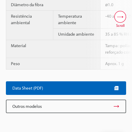
Diâmetro da fibra
ø1.0
Resistência
Temperatura
-40 a +70 °C (
ambiental
ambiente
Scroll
Umidade ambiente
35 a 85 % RH 
Material
Tampa : poliac
reforçado com 
Peso
Aprox. 1 g
Data Sheet (PDF)
Outros modelos