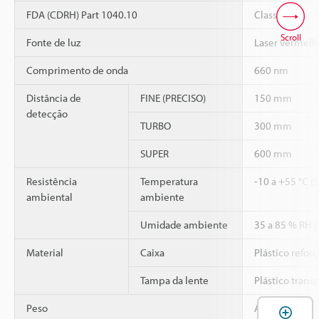
FDA (CDRH) Part 1040.10
Classe II
Scroll
Fonte de luz
Laser vermelh
Comprimento de onda
660 nm
Distância de
FINE (PRECISO)
150 mm
detecção
TURBO
300 mm
SUPER
600 mm
Resistência
Temperatura
-10 a +55 °C (
ambiental
ambiente
Umidade ambiente
35 a 85 % RH 
Material
Caixa
Plástico refor
Tampa da lente
Plástico trans
Peso
Aprox. 45 g
A