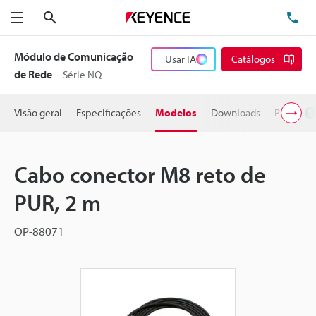
Pesquisa
TE
Menu
Módulo de Comunicação
Usar IA
Catálogos
de Rede
Série NQ
Visão geral
Especificações
Modelos
Downloads
Preço
Cabo conector M8 reto de
PUR, 2 m
OP-88071