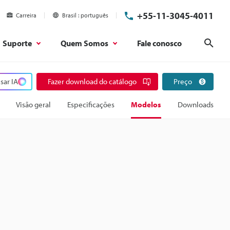
+55-11-3045-4011
Carreira
Brasil
português
Suporte
Quem Somos
Fale conosco
Pesq
sar IA
Fazer download do catálogo
Preço
Visão geral
Especificações
Modelos
Downloads