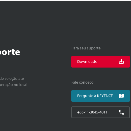
porte
Para seu suporte
Downloads
de seleção até
Fale conosco
peração no local
Pergunte à KEYENCE
+55-11-3045-4011