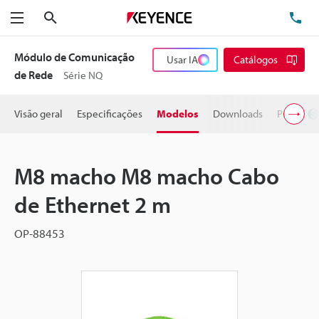
Pesquisa
TE
Menu
Módulo de Comunicação
Usar IA
Catálogos
de Rede
Série NQ
Visão geral
Especificações
Modelos
Downloads
Preço
M8 macho M8 macho Cabo
de Ethernet 2 m
OP-88453