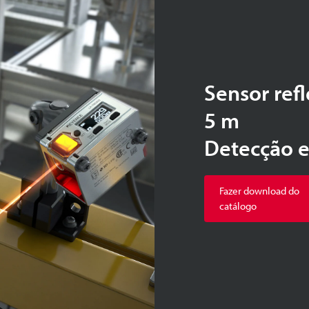
Sensor ref
5 m
Detecção e
Fazer download do
catálogo