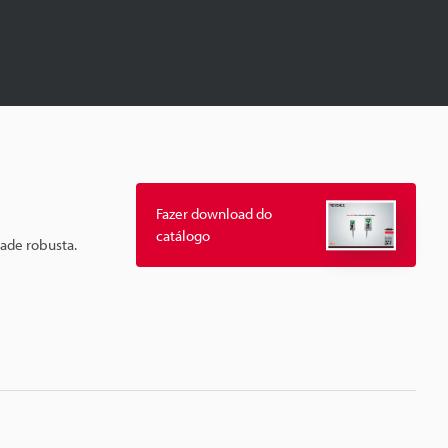
Fazer download do
catálogo
dade robusta.