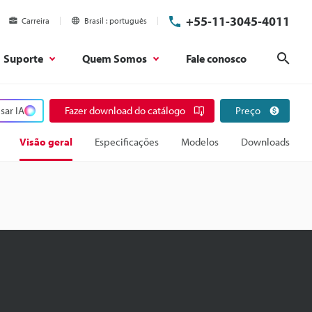
+55-11-3045-4011
Carreira
Brasil
português
Suporte
Quem Somos
Fale conosco
Pesq
sar IA
Fazer download do catálogo
Preço
Visão geral
Especificações
Modelos
Downloads