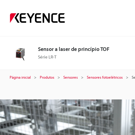
S
e
n
Sensor a laser de princípio TOF
s
Série LR-T
o
Página inicial
Produtos
Sensores
Sensores fotoelétricos
Se
r
a