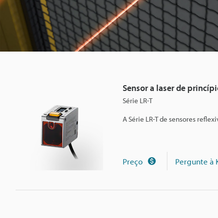
r
i
n
Sensor a laser de princíp
c
Série LR-T
A Série LR-T de sensores reflex
í
p
Preço
Pergunte à
i