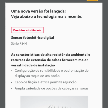
Sensor fotoelétrico do tipo
Uma nova versão foi lançada!
amplificador separado
Veja abaixo a tecnologia mais recente.
Série PS
Produtos substituíveis
Sensor fotoelétrico digital
Série PS-N
As características de alta resistência ambiental e
recursos de extensão de cabos fornecem maior
versatilidade de instalação
Configuração de sensibilidade e padronização do
display ao toque de um botão
Sensor fotoelétrico com amplificador separado e variação de
cabeça.
Cabo de fiação elétrica permite rejunção
Ampla variedade de opções de cabeças sensoras
Pergunte à KEYENCE