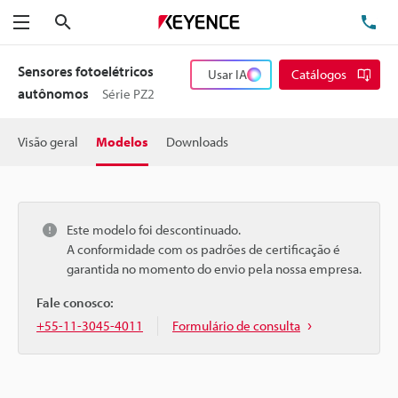
Pesquisa
TE
Menu
Sensores fotoelétricos
Usar IA
Catálogos
autônomos
Série PZ2
Visão geral
Modelos
Downloads
Este modelo foi descontinuado.
A conformidade com os padrões de certificação é
garantida no momento do envio pela nossa empresa.
Fale conosco:
+55-11-3045-4011
Formulário de consulta