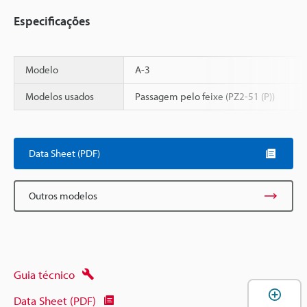
Especificações
Modelo
A-3
Modelos usados
Passagem pelo feixe (PZ2-51 (P))
Scroll
Data Sheet (PDF)
Outros modelos
Guia técnico
A
Data Sheet (PDF)