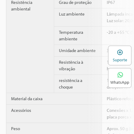
Resistência
Grau de proteção
IP67
ambiental
Luz ambiente
Lâmpada incan
Luz solar: 20,
Temperatura
-20 a +55 °C (
ambiente
Umidade ambiente
35 a 85 % RH 
A
Suporte
Resistência à
10 a 55 Hz, A
vibração
horas em cada 
2
resistência a
1,000 m/s
, 6
WhatsApp
choque
direções X, Y e
Material da caixa
Plástico refor
Acessórios
Conexões x 1,
placa porca x 
Peso
Aprox. 50 g (i