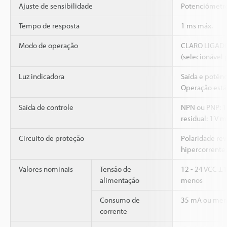
Ajuste de sensibilidade
Potenciômetro 
Tempo de resposta
1 ms máx.
Modo de operação
CLARO LIGAD
(selecionável 
Luz indicadora
Saída e potênc
Operação está
Saída de controle
NPN ou PNP: 1
residual: 1 V m
Circuito de proteção
Polaridade rev
hipercorrente,
Valores nominais
Tensão de
12 - 24 VCC ±1
alimentação
menos
Consumo de
35 mA ou men
corrente