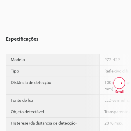
Especificações
Modelo
PZ2-42P
Tipo
Reflexivo difu
Distância de detecção
100 mm (papel
mm)
Scroll
Fonte de luz
LED vermelho
Objeto detectável
Transparente 
Histerese (da distância de detecção)
20 % máx.