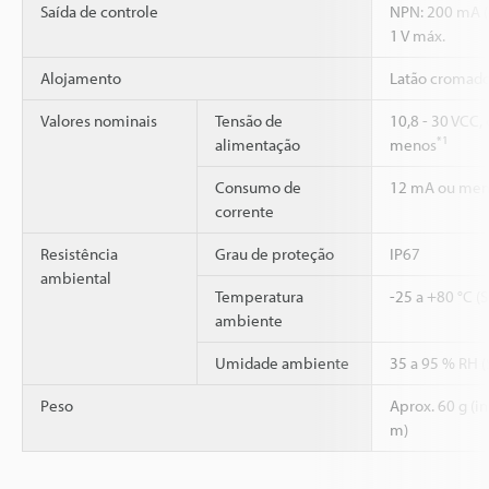
Saída de controle
NPN: 200 mA (4
1 V máx.
Alojamento
Latão cromad
Valores nominais
Tensão de
10,8 - 30 VCC,
*1
alimentação
menos
Consumo de
12 mA ou men
corrente
Resistência
Grau de proteção
IP67
ambiental
Temperatura
-25 a +80 °C (
ambiente
Umidade ambiente
35 a 95 % RH 
Peso
Aprox. 60 g (i
m)