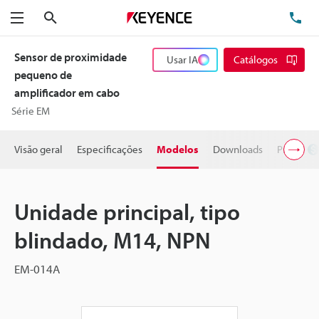
Pesquisa
TE
Menu
Sensor de proximidade
Usar IA
Catálogos
pequeno de
amplificador em cabo
Série EM
Visão geral
Especificações
Modelos
Downloads
Preço
Unidade principal, tipo
blindado, M14, NPN
EM-014A