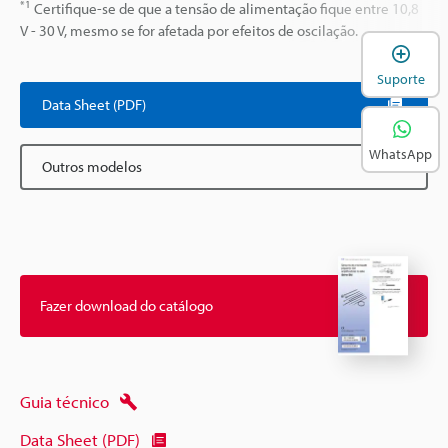
*1
Certifique-se de que a tensão de alimentação fique entre 10,8
V - 30 V, mesmo se for afetada por efeitos de oscilação.
A
Suporte
Data Sheet (PDF)
WhatsApp
Outros modelos
Fazer download do catálogo
Guia técnico
Data Sheet (PDF)