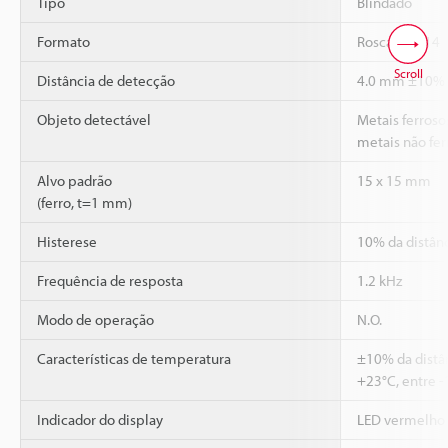
Tipo
Blindado
Formato
Roscado M14
Scroll
Distância de detecção
4.0 mm ±10%
Objeto detectável
Metais ferrosos
metais não fer
Alvo padrão
15 x 15 mm
(ferro, t=1 mm)
Histerese
10% da distân
Frequência de resposta
1.2 kHz
Modo de operação
N.O.
Características de temperatura
±10% da distâ
+23°C, entre -
Indicador do display
LED vermelho