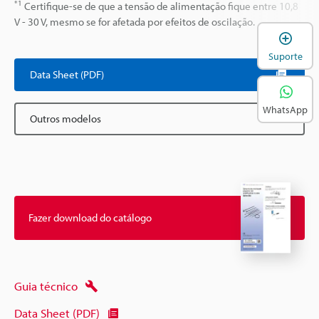
*1
Certifique-se de que a tensão de alimentação fique entre 10,8
V - 30 V, mesmo se for afetada por efeitos de oscilação.
A
Suporte
Data Sheet (PDF)
WhatsApp
Outros modelos
Fazer download do catálogo
Guia técnico
Data Sheet (PDF)