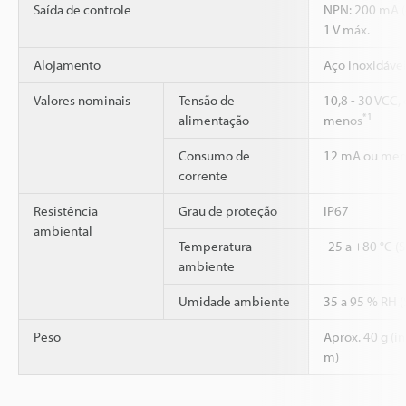
Saída de controle
NPN: 200 mA (4
1 V máx.
Alojamento
Aço inoxidáve
Valores nominais
Tensão de
10,8 - 30 VCC,
*1
alimentação
menos
Consumo de
12 mA ou men
corrente
Resistência
Grau de proteção
IP67
ambiental
Temperatura
-25 a +80 °C (
ambiente
Umidade ambiente
35 a 95 % RH 
Peso
Aprox. 40 g (i
m)