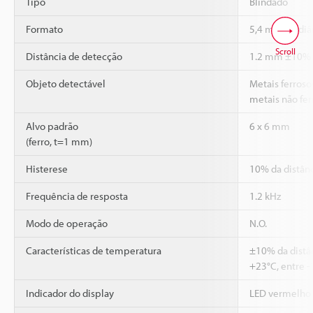
Tipo
Blindado
Formato
5,4 mm de diâm
Scroll
Distância de detecção
1.2 mm ±10%
Objeto detectável
Metais ferrosos
metais não fer
Alvo padrão
6 x 6 mm
(ferro, t=1 mm)
Histerese
10% da distân
Frequência de resposta
1.2 kHz
Modo de operação
N.O.
Características de temperatura
±10% da distâ
+23°C, entre -
Indicador do display
LED vermelho