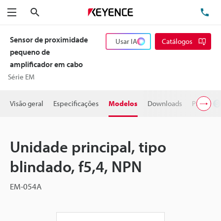
Pesquisa
TE
Menu
Sensor de proximidade
Usar IA
Catálogos
pequeno de
amplificador em cabo
Série EM
Visão geral
Especificações
Modelos
Downloads
Preço
Unidade principal, tipo
blindado, f5,4, NPN
EM-054A