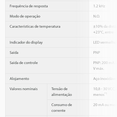
Frequência de resposta
1.2 kHz
Modo de operação
N.O.
Características de temperatura
±10% da distâ
+23°C, entre -
Indicador do display
LED vermelho
Saída
PNP
Saída de controle
PNP: 200 mA (3
V máx.
Alojamento
Aço inoxidáve
Valores nominais
Tensão de
10,8 - 30 VCC,
*1
alimentação
menos
Consumo de
20 mA ou men
corrente