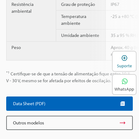
Resistência
Grau de proteção
IP67
ambiental
Temperatura
-25 a +80 °C (
ambiente
Umidade ambiente
35 a 95 % RH 
Peso
Aprox. 40 g (i
m)
A
Suporte
*1
Certifique-se de que a tensão de alimentação fique entre 10,8
V - 30 V, mesmo se for afetada por efeitos de oscilação.
WhatsApp
Data Sheet (PDF)
Outros modelos