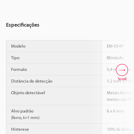
Especificações
Modelo
EM-054P
Tipo
Blindado
Formato
5,4 mm de diâm
Scroll
Distância de detecção
1.2 mm ±10%
Objeto detectável
Metais ferrosos
metais não fer
Alvo padrão
6 x 6 mm
(ferro, t=1 mm)
Histerese
10% da distân