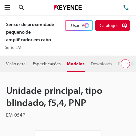
Pesquisa
TE
Menu
Sensor de proximidade
Usar IA
Catálogos
pequeno de
amplificador em cabo
Série EM
Visão geral
Especificações
Modelos
Downloads
Preço
Unidade principal, tipo
blindado, f5,4, PNP
EM-054P