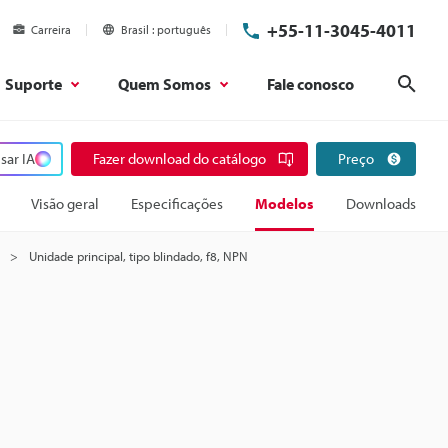
+55-11-3045-4011
Carreira
Brasil
português
Suporte
Quem Somos
Fale conosco
Pesq
sar IA
Fazer download do catálogo
Preço
Visão geral
Especificações
Modelos
Downloads
Unidade principal, tipo blindado, f8, NPN