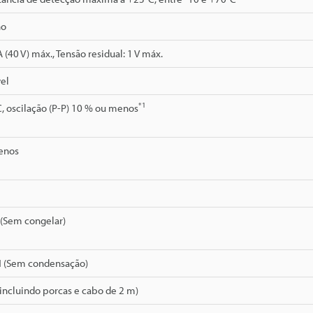
ho
(40 V) máx., Tensão residual: 1 V máx.
el
*1
C, oscilação (P-P) 10 % ou menos
enos
 (Sem congelar)
H (Sem condensação)
(incluindo porcas e cabo de 2 m)