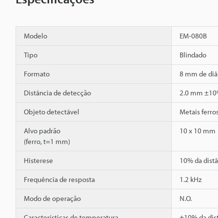
Modelo
EM-080B
Tipo
Blindado
Formato
8 mm de diâm
Distância de detecção
2.0 mm ±1
Objeto detectável
Metais ferro
Alvo padrão
10 x 10 mm
(ferro, t=1 mm)
Histerese
10% da dist
Frequência de resposta
1.2 kHz
Modo de operação
N.O.
Características de temperatura
±10% da dis