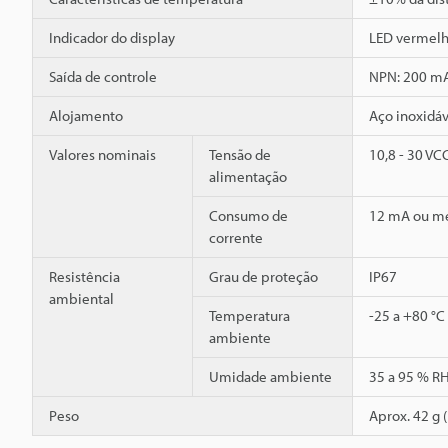
Indicador do display
LED vermel
Saída de controle
NPN: 200 mA 
Alojamento
Aço inoxidáv
Valores nominais
Tensão de
10,8 - 30 VC
alimentação
Consumo de
12 mA ou m
corrente
Resistência
Grau de proteção
IP67
ambiental
Temperatura
-25 a +80 °C
ambiente
Umidade ambiente
35 a 95 % R
Peso
Aprox. 42 g 