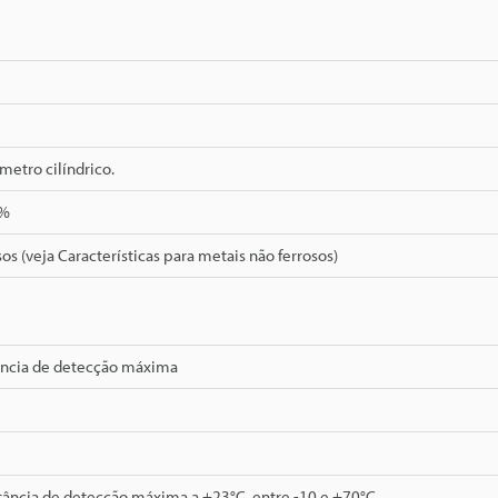
etro cilíndrico.
0%
sos (veja Características para metais não ferrosos)
ância de detecção máxima
tância de detecção máxima a +23°C, entre -10 e +70°C