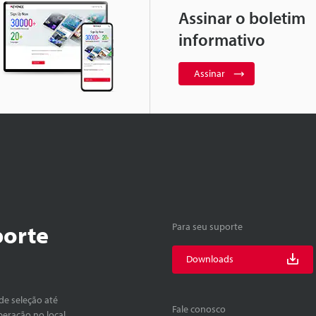
Assinar o boletim
informativo
Assinar
porte
Para seu suporte
Downloads
de seleção até
Fale conosco
peração no local