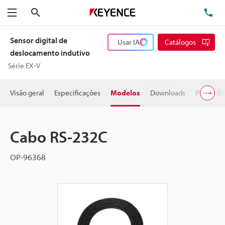
Pesquisa
TE
Menu
Sensor digital de
Usar IA
Catálogos
deslocamento indutivo
Série EX-V
Visão geral
Especificações
Modelos
Downloads
Preço
Cabo RS-232C
OP-96368