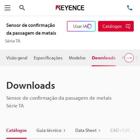
Pesquisa
TE
Menu
Sensor de confirmação
Usar IA
Catálogos
da passagem de metais
Série TA
Visão geral
Especificações
Modelos
Downloads
Preço
Downloads
Sensor de confirmação da passagem de metais
Série TA
Catálogos
Guia técnico
Data Sheet
CAD / CAE