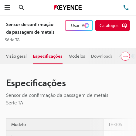
Pesquisa
TE
Menu
Sensor de confirmação
Usar IA
Catálogos
da passagem de metais
Série TA
Visão geral
Especificações
Modelos
Downloads
Preço
Especificações
Sensor de confirmação da passagem de metais
Série TA
Modelo
TH-305