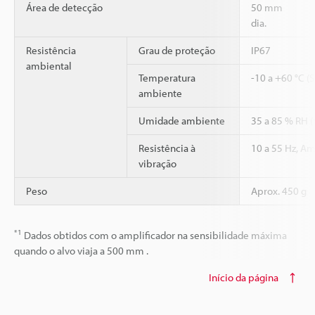
Área de detecção
50 mm
dia.
Resistência
Grau de proteção
IP67
ambiental
Temperatura
-10 a +60 °C (
ambiente
Umidade ambiente
35 a 85 % RH 
Resistência à
10 a 55 Hz, Am
vibração
Peso
Aprox. 450 g
*1
Dados obtidos com o amplificador na sensibilidade máxima
quando o alvo viaja a 500 mm .
Início da página