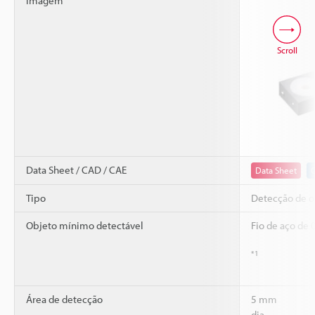
imagem
Scroll
Data Sheet / CAD / CAE
Data Sheet
Tipo
Detecção de o
Objeto mínimo detectável
Fio de aço de
*1
Área de detecção
5 mm
dia.