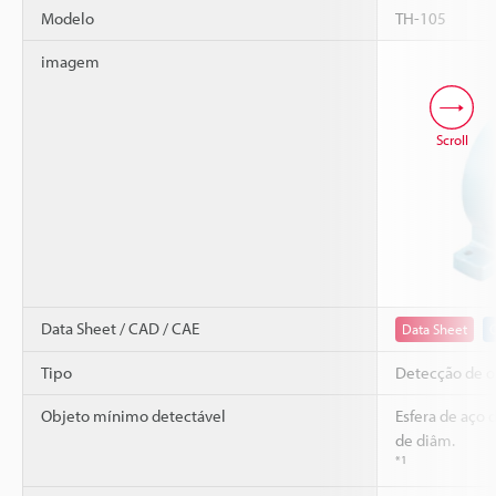
Modelo
TH-105
imagem
Scroll
Data Sheet / CAD / CAE
Data Sheet
Tipo
Detecção de o
Objeto mínimo detectável
Esfera de aço
de diâm.
*1