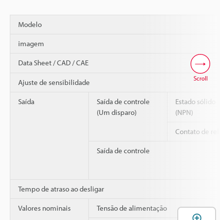
Modelo
imagem
Data Sheet / CAD / CAE
Scroll
Ajuste de sensibilidade
Saída
Saída de controle
Estado sólido
(Um disparo)
(NPN)
Contato de rel
Saída de controle
Tempo de atraso ao desligar
Valores nominais
Tensão de alimentação
A