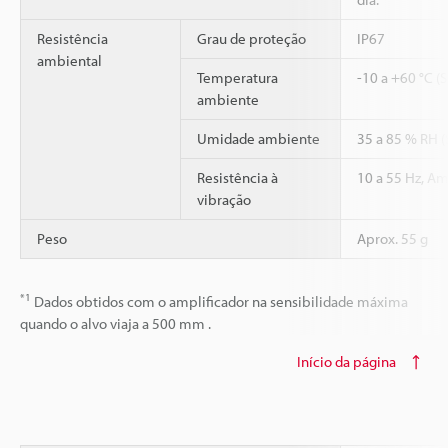
Resistência
Grau de proteção
IP67
ambiental
Temperatura
-10 a +60 °C (
ambiente
Umidade ambiente
35 a 85 % RH 
Resistência à
10 a 55 Hz, Am
vibração
Peso
Aprox. 55 g
*1
Dados obtidos com o amplificador na sensibilidade máxima
quando o alvo viaja a 500 mm .
Início da página