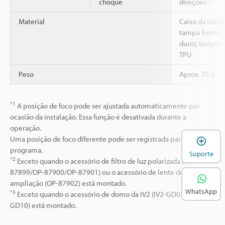
choque
direções
Material
Caixa da unida
tampa frontal:
duro), tampa d
TPU
Peso
Aprox. 75 g
*1
A posição de foco pode ser ajustada automaticamente por
ocasião da instalação. Essa função é desativada durante a
operação.
A
Uma posição de foco diferente pode ser registrada para cada
programa.
Suporte
*2
Exceto quando o acessório de filtro de luz polarizada (OP-
87899/OP-87900/OP-87901) ou o acessório de lente de
ampliação (OP-87902) está montado.
WhatsApp
*3
Exceto quando o acessório de domo da IV2 (IV2-GD05/IV2-
GD10) está montado.