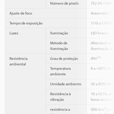
Número de pixels
752 (H) × 480 
*1
Ajuste de foco
Automático
Tempo de exposição
1/10 a 1/5000
Luzes
Iluminação
LED branco
Método de
Alternável ent
iluminação
iluminação de
*2
Resistência
Grau de proteção
IP67
ambiental
Temperatura
0 a +50°C (se
ambiente
Umidade ambiente
35 a 85% UR (
Resistência à
10 a 55 Hz, am
vibração
horas em cada 
2
resistência a
500 m/s
, 6 v
*3