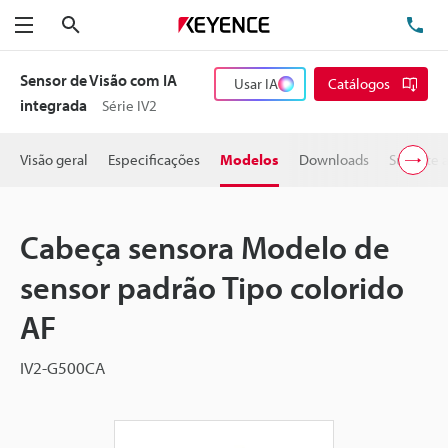
Pesquisa
TE
Menu
Sensor de Visão com IA
Usar IA
Catálogos
integrada
Série IV2
Visão geral
Especificações
Modelos
Downloads
Suporte 
Cabeça sensora Modelo de
sensor padrão Tipo colorido
AF
IV2-G500CA