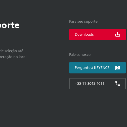
porte
Para seu suporte
Downloads
de seleção até
Fale conosco
peração no local
Pergunte à KEYENCE
+55-11-3045-4011