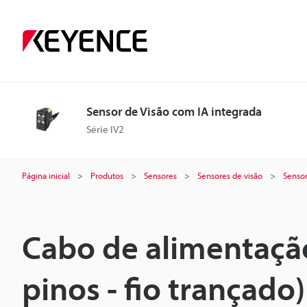
Sensor de Visão com IA integrada
Série IV2
Página inicial
Produtos
Sensores
Sensores de visão
Sensor
Cabo de alimentação
pinos - fio trançado