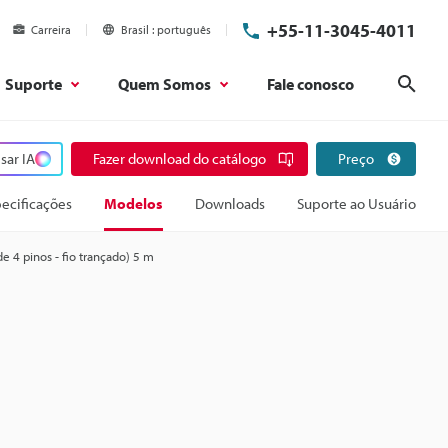
+55-11-3045-4011
Carreira
Brasil
português
Suporte
Quem Somos
Fale conosco
Pesq
sar IA
Fazer download do catálogo
Preço
ecificações
Modelos
Downloads
Suporte ao Usuário
 4 pinos - fio trançado) 5 m