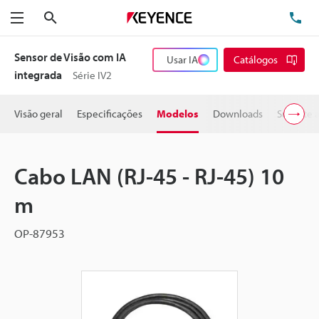
Pesquisa
TE
Menu
Sensor de Visão com IA
Usar IA
Catálogos
integrada
Série IV2
Visão geral
Especificações
Modelos
Downloads
Suporte 
Cabo LAN (RJ-45 - RJ-45) 10
m
OP-87953