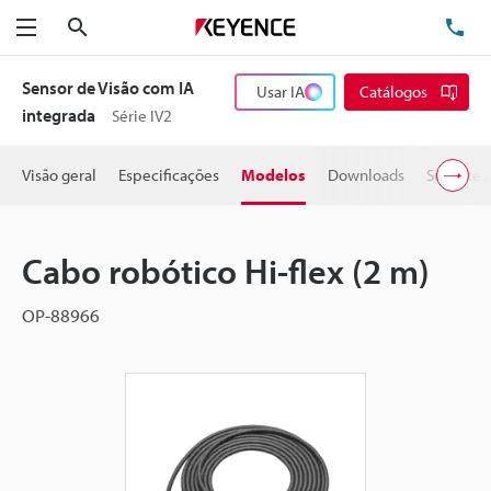
Pesquisa
TE
Menu
Sensor de Visão com IA
Usar IA
Catálogos
integrada
Série IV2
Visão geral
Especificações
Modelos
Downloads
Suporte 
Cabo robótico Hi-flex (2 m)
OP-88966