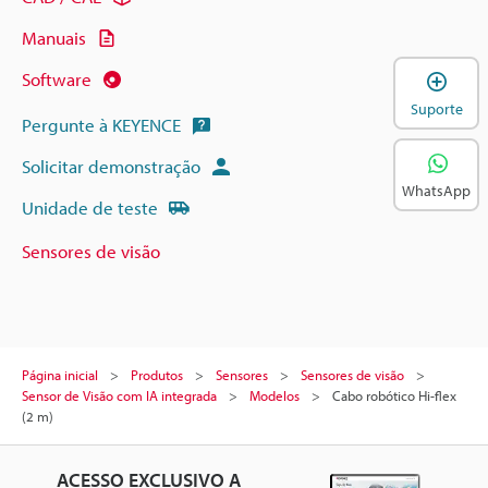
Manuais
A
Software
Suporte
Pergunte à KEYENCE
Solicitar demonstração
WhatsApp
Unidade de teste
Sensores de visão
Página inicial
Produtos
Sensores
Sensores de visão
Sensor de Visão com IA integrada
Modelos
Cabo robótico Hi-flex
(2 m)
ACESSO EXCLUSIVO A