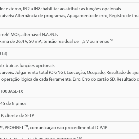
or externo, IN2 a IN8: habilitar ao atribuir as funções opcionais
ibuíveis: Alternância de programas, Apagamento de erro, Registro de 
rrelé MOS, alternável N.A./N.F.
*8
ma de 26,4 V, 50 mA, tensão residual de 1,5 V ou menos
UT8)
atribuir as funções opcionais
buíveis: Julgamento total (OK/NG), Execução, Ocupado, Resultado de aju
 operação lógica de cada ferramenta, Erro, Erro do cartão SD, Resultad
/100BASE-TX
45 de 8 pinos
TP, cliente de SFTP
*9
™, PROFINET
, comunicação não procedimental TCP/IP
*10