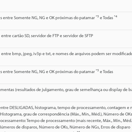
*5
*4
is entre Somente NG, NG e OK próximas do patamar
e Todas
 entre cartão SD, servidor de FTP e servidor de SFTP
 entre bmp, jpeg, iv3p e txt, e nomes de arquivos podem ser modificad
*5
is entre Somente NG, NG e OK próximas do patamar
e Todas
ramentas (resultados de julgamento, grau de semelhança ou display de 
 entre DESLIGADAS, histograma, tempo de processamento, contagem e m
 Histograma, grau de correspondência (Máx., Mín., Méd.), Número de O
ocessamento: Tempo de processamento (mais recente, Máx., Mín., Méd.
úmeros de disparos, Número de OKs, Número de NGs, Erros de disparo