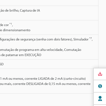
ção de brilho, Captura de IA
*1
 de cor
,
 de dimensionamento
*7
onfigurações de segurança (senha com dois fatores), Simulador
,
Comutação de programa em alta velocidade, Comutação
nça de patamar em EXECUÇÃO
 SD
1 mA ou menos, corrente LIGADA de 2 mA (curto-circuito)
V ou mais, corrente DESLIGADA de 0,15 mA ou menos, corrente