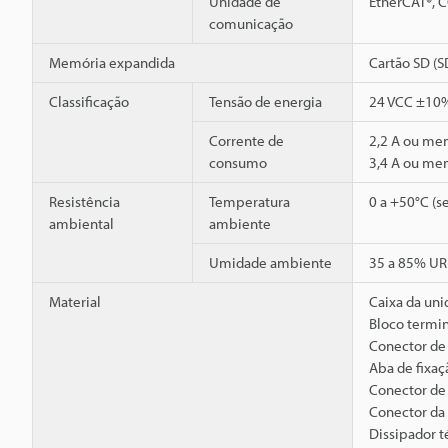
Unidade de
EtherCAT®, 
comunicação
Memória expandida
Cartão SD (
Classificação
Tensão de energia
24 VCC ±10% 
Corrente de
2,2 A ou men
consumo
3,4 A ou men
Resistência
Temperatura
0 a +50°C (
ambiental
ambiente
Umidade ambiente
35 a 85% UR
Material
Caixa da uni
Bloco termin
Conector de 
Aba de fixaç
Conector de
Conector da 
Dissipador t