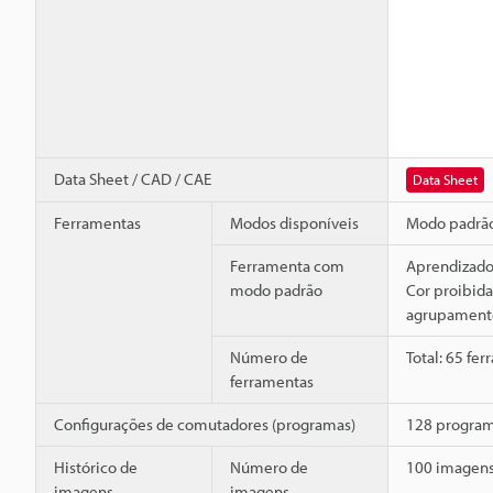
Data Sheet / CAD / CAE
Data Sheet
Ferramentas
Modos disponíveis
Modo padrão
Ferramenta com
Aprendizado,
modo padrão
Cor proibid
agrupament
Número de
Total: 65 fe
ferramentas
Configurações de comutadores (programas)
128 programa
Histórico de
Número de
100 imagen
imagens
imagens