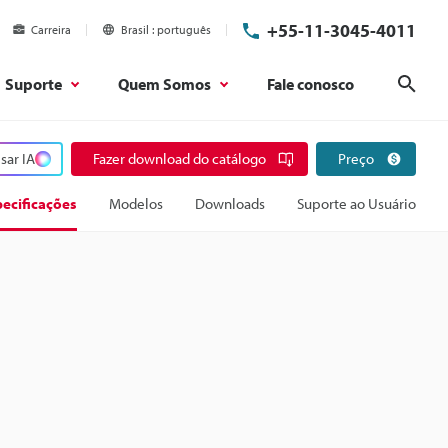
+55-11-3045-4011
Carreira
Brasil
português
Suporte
Quem Somos
Fale conosco
Pesq
sar IA
Fazer download do catálogo
Preço
ecificações
Modelos
Downloads
Suporte ao Usuário