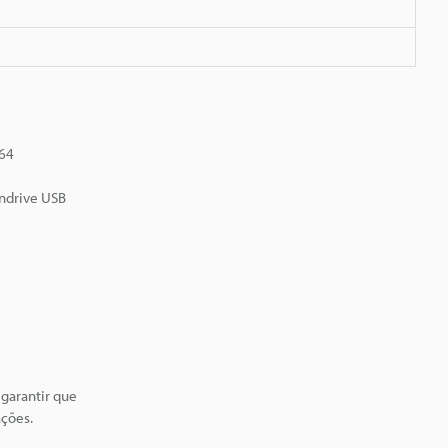
 64
endrive USB
garantir que
ações.