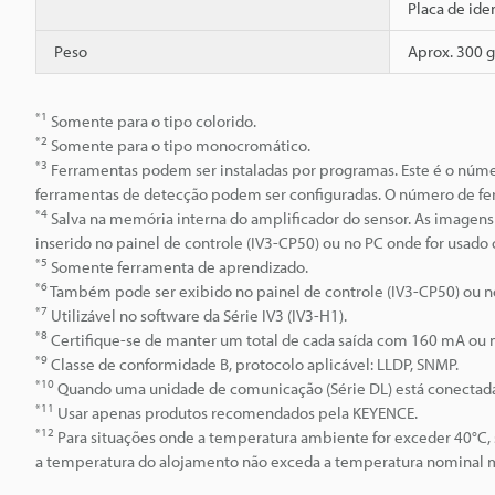
Placa de ide
Peso
Aprox. 300 g
*1
Somente para o tipo colorido.
*2
Somente para o tipo monocromático.
*3
Ferramentas podem ser instaladas por programas. Este é o númer
ferramentas de detecção podem ser configuradas. O número de fer
*4
Salva na memória interna do amplificador do sensor. As imagen
inserido no painel de controle (IV3-CP50) ou no PC onde for usado o
*5
Somente ferramenta de aprendizado.
*6
Também pode ser exibido no painel de controle (IV3-CP50) ou no 
*7
Utilizável no software da Série IV3 (IV3-H1).
*8
Certifique-se de manter um total de cada saída com 160 mA ou
*9
Classe de conformidade B, protocolo aplicável: LLDP, SNMP.
*10
Quando uma unidade de comunicação (Série DL) está conectad
*11
Usar apenas produtos recomendados pela KEYENCE.
*12
Para situações onde a temperatura ambiente for exceder 40°C, 
a temperatura do alojamento não exceda a temperatura nominal má