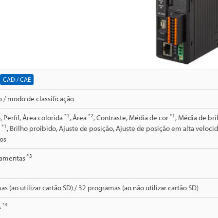
CAD / CAE
 / modo de classificação
*1
*2
*1
 Perfil, Área colorida
, Área
, Contraste, Média de cor
, Média de br
*1
a
, Brilho proibido, Ajuste de posição, Ajuste de posição em alta veloc
os
*3
rramentas
s (ao utilizar cartão SD) / 32 programas (ao não utilizar cartão SD)
*4
s