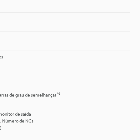
os
*6
barras de grau de semelhança)
onitor de saída
Ks, Número de NGs
)