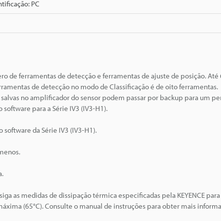
ntificação: PC
o de ferramentas de detecção e ferramentas de ajuste de posição. Até
ramentas de detecção no modo de Classificação é de oito ferramentas.
s salvas no amplificador do sensor podem passar por backup para um p
 software para a Série IV3 (IV3-H1).
software da Série IV3 (IV3-H1).
 menos.
a.
siga as medidas de dissipação térmica especificadas pela KEYENCE para 
xima (65°C). Consulte o manual de instruções para obter mais inform