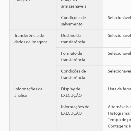
armazenáveis
Condições de
Selecionáve
salvamento
Transferência de
Destino da
Selecionável
dados de imagens
transferência
Formato de
Selecionável
transferência
Condições de
Selecionáve
transferência
Informações de
Display de
Lista de fer
análise
EXECUÇÃO
Informações de
Alternáveis
EXECUÇÃO
Histograma:
Tempo de pr
Contagem: N