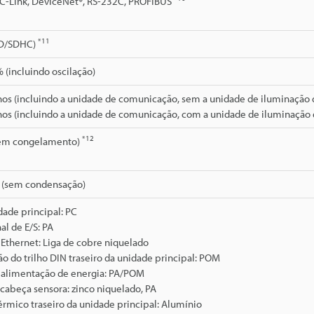
CC-Link, DeviceNet®, RS-232C, PROFIBUS
*11
SD/SDHC)
(incluindo oscilação)
os (incluindo a unidade de comunicação, sem a unidade de iluminação de
os (incluindo a unidade de comunicação, com a unidade de iluminação de
*12
sem congelamento)
 (sem condensação)
dade principal: PC
al de E/S: PA
Ethernet: Liga de cobre niquelado
ão do trilho DIN traseiro da unidade principal: POM
 alimentação de energia: PA/POM
cabeça sensora: zinco niquelado, PA
érmico traseiro da unidade principal: Alumínio