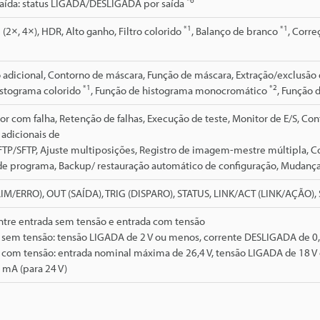
*6
saída: status LIGADA/DESLIGADA por saída
*1
*1
 (2×, 4×), HDR, Alto ganho, Filtro colorido
, Balanço de branco
, Corre
adicional, Contorno de máscara, Função de máscara, Extração/exclusão
*1
*2
istograma colorido
, Função de histograma monocromático
, Função
sor com falha, Retenção de falhas, Execução de teste, Monitor de E/S, C
adicionais de
TP/SFTP, Ajuste multiposições, Registro de imagem-mestre múltipla, 
de programa, Backup/ restauração automático de configuração, Muda
IM/ERRO), OUT (SAÍDA), TRIG (DISPARO), STATUS, LINK/ACT (LINK/AÇÃO),
ntre entrada sem tensão e entrada com tensão
a sem tensão: tensão LIGADA de 2 V ou menos, corrente DESLIGADA de 0,
a com tensão: entrada nominal máxima de 26,4 V, tensão LIGADA de 18 
 mA (para 24 V)