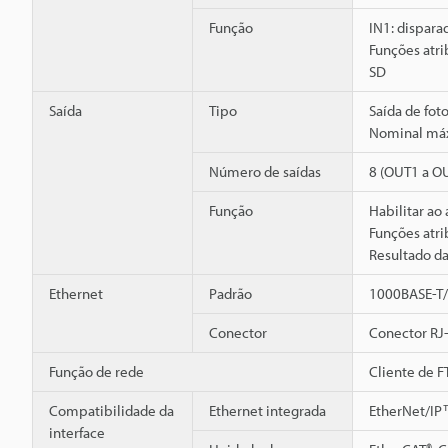
Função
IN1: disparad
Funções atr
SD
Saída
Tipo
Saída de foto
Nominal máxi
Número de saídas
8 (OUT1 a O
Função
Habilitar ao 
Funções atri
Resultado da
Ethernet
Padrão
1000BASE-T
Conector
Conector RJ-
Função de rede
Cliente de F
Compatibilidade da
Ethernet integrada
EtherNet/IP
interface