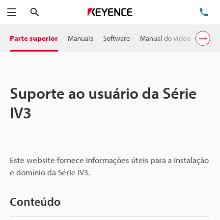
Pesquisa
TE
Menu
Parte superior
Manuais
Software
Manual do vídeo
Guias
Suporte ao usuário da Série
IV3
Este website fornece informações úteis para a instalação
e domínio da Série IV3.
Conteúdo