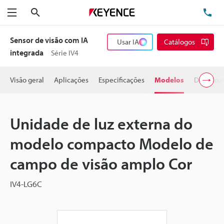
Pesquisa
TE
Menu
Sensor de visão com IA
Usar IA
Catálogos
integrada
Série IV4
Visão geral
Aplicações
Especificações
Modelos
Downloa
Unidade de luz externa do
modelo compacto Modelo de
campo de visão amplo Cor
IV4-LG6C