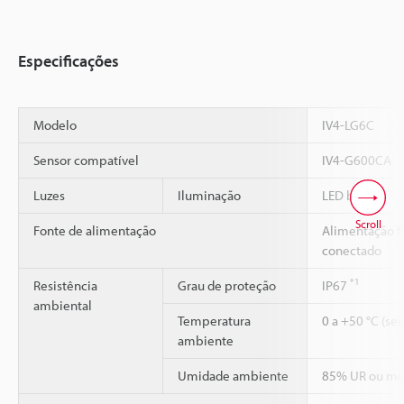
Especificações
Modelo
IV4-LG6C
Sensor compatível
IV4-G600CA
Luzes
Iluminação
LED branco
Scroll
Fonte de alimentação
Alimentação f
conectado
*1
Resistência
Grau de proteção
IP67
ambiental
Temperatura
0 a +50 °C (se
ambiente
Umidade ambiente
85% UR ou me