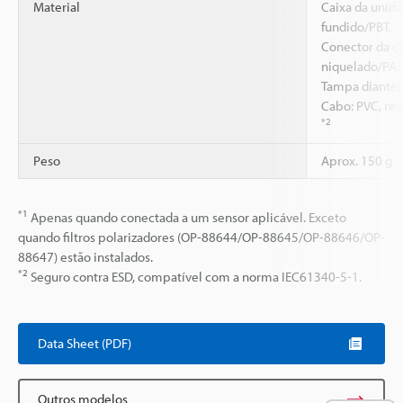
Material
Caixa da unida
fundido/PBT.
Conector da ca
niquelado/PA.
Tampa dianteir
Cabo: PVC, rev
*2
Peso
Aprox. 150 g
*1
Apenas quando conectada a um sensor aplicável. Exceto
quando filtros polarizadores (OP-88644/OP-88645/OP-88646/OP-
88647) estão instalados.
*2
Seguro contra ESD, compatível com a norma IEC61340-5-1.
Data Sheet (PDF)
Outros modelos