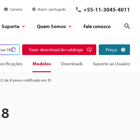
+55-11-3045-4011
Carreira
Brasil
português
Suporte
Quem Somos
Fale conosco
Pesq
sar IA
Fazer download do catálogo
Preço
ecificações
Modelos
Downloads
Suporte ao Usuário
2 de 8 pinos codificado em X)
 8