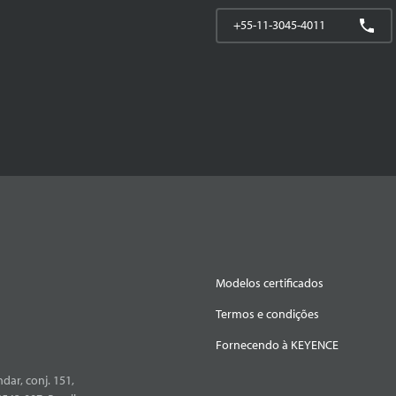
+55-11-3045-4011
Modelos certificados
Termos e condições
Fornecendo à KEYENCE
dar, conj. 151,