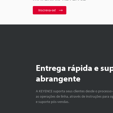
Inscreva-se!
Entrega rápida e su
abrangente
A KEYENCE suporta seus clientes desde o processo 
as operações de linha, através de instruções para o
e suporte pós-vendas.