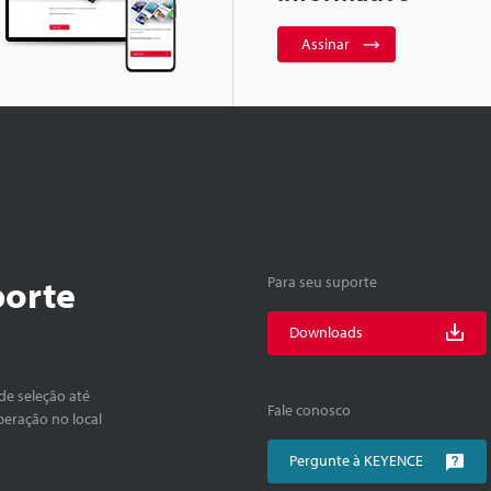
Assinar
porte
Para seu suporte
Downloads
de seleção até
Fale conosco
peração no local
Pergunte à KEYENCE