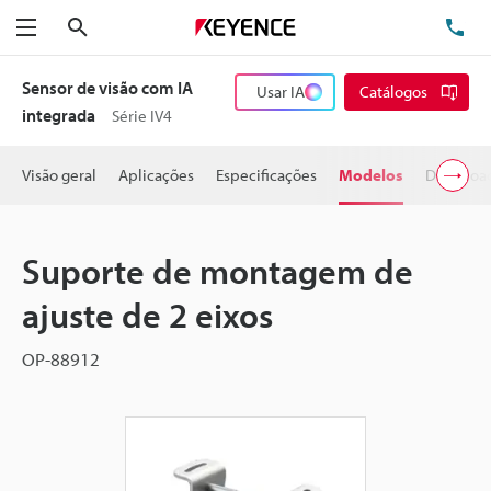
Pesquisa
TE
Menu
Sensor de visão com IA
Usar IA
Catálogos
integrada
Série IV4
Visão geral
Aplicações
Especificações
Modelos
Downloa
Suporte de montagem de
ajuste de 2 eixos
OP-88912