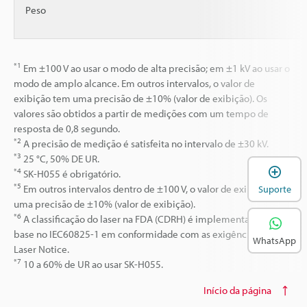
Peso
*1
Em ±100 V ao usar o modo de alta precisão; em ±1 kV ao usar o
modo de amplo alcance. Em outros intervalos, o valor de
exibição tem uma precisão de ±10% (valor de exibição). Os
valores são obtidos a partir de medições com um tempo de
resposta de 0,8 segundo.
*2
A precisão de medição é satisfeita no intervalo de ±30 kV.
*3
25 °C, 50% DE UR.
A
*4
SK-H055 é obrigatório.
*5
Em outros intervalos dentro de ±100 V, o valor de exibição tem
Suporte
uma precisão de ±10% (valor de exibição).
*6
A classificação do laser na FDA (CDRH) é implementada com
base no IEC60825-1 em conformidade com as exigências do
WhatsApp
Laser Notice.
*7
10 a 60% de UR ao usar SK-H055.
Início da página