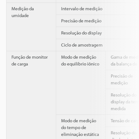
Medição da
Intervalo de medição
umidade
Precisão de medição
Resolução do display
Ciclo de amostragem
Função de monitor
Modo de medição
Gama de med
de carga
do equilíbrio iônico
da balança de 
Precisão de
medição
Resolução do
display da ten
medida
Modo de medição
Tensão de car
do tempo de
Resolução do
eliminação estática