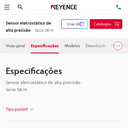
Pesquisa
TE
Menu
Sensor eletrostático de
Usar IA
Catálogos
alta precisão
Série SK-H
Visão geral
Especificações
Modelos
Downloads
Preço
Especificações
Sensor eletrostático de alta precisão
Série SK-H
Tipo portátil