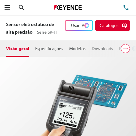
Pesquisa
TE
Menu
Sensor eletrostático de
Usar IA
Catálogos
alta precisão
Série SK-H
Visão geral
Especificações
Modelos
Downloads
Preço