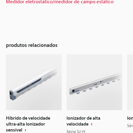
Medidor eletrostático/medidor de campo estático
produtos relacionados
Híbrido de velocidade
Ionizador de alta
Io
ultra-alta Ionizador
velocidade
Sér
sensível
Série SJ-H