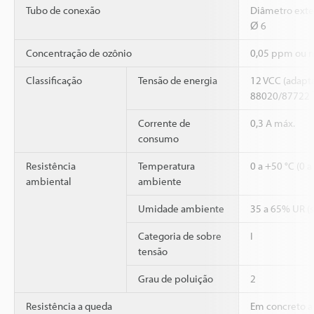
Tubo de conexão
Diâmetro exter
Ø 6
Concentração de ozônio
0,05 ppm ou 
Classificação
Tensão de energia
12 VCC (adapt
88020/87722
Corrente de
0,3 A máx.
consumo
Resistência
Temperatura
0 a +50 °C (0 
ambiental
ambiente
Umidade ambiente
35 a 65% UR (
Categoria de sobre
I
tensão
Grau de poluição
2
Resistência a queda
Em concreto a 