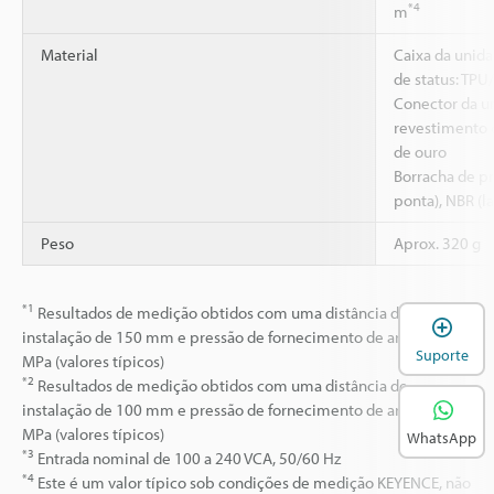
*4
m
Material
Caixa da unida
de status: TPU
Conector da un
revestimento d
de ouro
Borracha de p
ponta), NBR (l
Peso
Aprox. 320 g
*1
Resultados de medição obtidos com uma distância de
A
instalação de 150 mm e pressão de fornecimento de ar de 0,2
Suporte
MPa (valores típicos)
*2
Resultados de medição obtidos com uma distância de
instalação de 100 mm e pressão de fornecimento de ar de 0,1
MPa (valores típicos)
WhatsApp
*3
Entrada nominal de 100 a 240 VCA, 50/60 Hz
*4
Este é um valor típico sob condições de medição KEYENCE, não