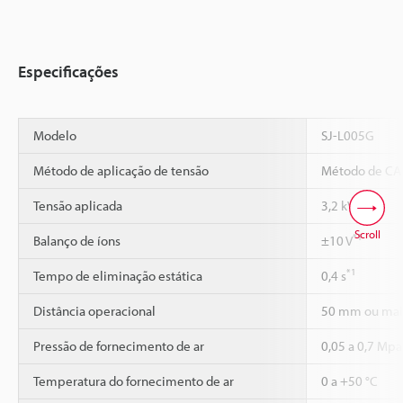
Especificações
Modelo
SJ-L005G
Método de aplicação de tensão
Método de CA 
Tensão aplicada
3,2 kVAC
Scroll
*1
Balanço de íons
±10 V
*1
Tempo de eliminação estática
0,4 s
Distância operacional
50 mm ou mai
Pressão de fornecimento de ar
0,05 a 0,7 Mpa
Temperatura do fornecimento de ar
0 a +50 °C