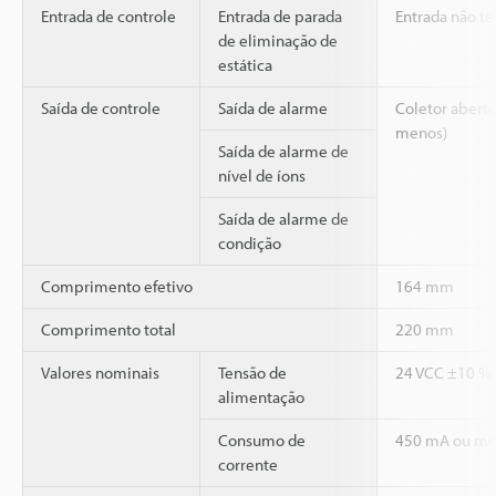
Entrada de controle
Entrada de parada
Entrada não t
de eliminação de
estática
Saída de controle
Saída de alarme
Coletor abert
menos)
Saída de alarme de
nível de íons
Saída de alarme de
condição
Comprimento efetivo
164 mm
Comprimento total
220 mm
Valores nominais
Tensão de
24 VCC ±10 %
alimentação
Consumo de
450 mA ou m
corrente