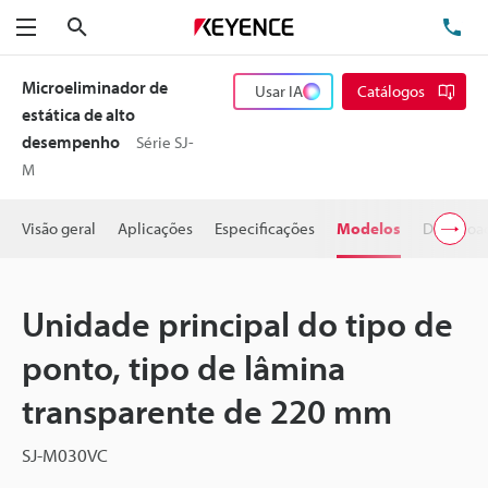
Pesquisa
TE
Menu
Microeliminador de
Usar IA
Catálogos
estática de alto
desempenho
Série SJ-
M
Visão geral
Aplicações
Especificações
Modelos
Downloa
Unidade principal do tipo de
ponto, tipo de lâmina
transparente de 220 mm
SJ-M030VC