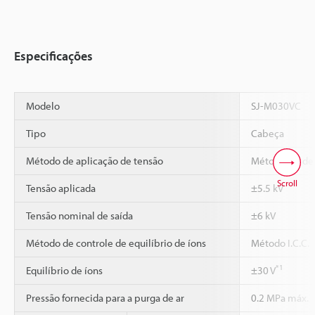
Especificações
Modelo
SJ-M030VC
Tipo
Cabeça
Método de aplicação de tensão
Método CA de 
Scroll
Tensão aplicada
±5.5 kV
Tensão nominal de saída
±6 kV
Método de controle de equilíbrio de íons
Método I.C.C.
*1
Equilíbrio de íons
±30 V
Pressão fornecida para a purga de ar
0.2 MPa máx.