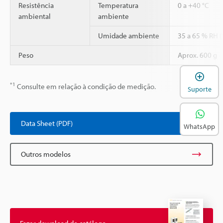
Resistência
Temperatura
0 a +40 °C
ambiental
ambiente
Umidade ambiente
35 a 65 % RH 
Peso
Aprox. 600 g
A
*1
Consulte em relação à condição de medição.
Suporte
Data Sheet (PDF)
WhatsApp
Outros modelos