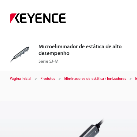
M
i
c
Microeliminador de estática de alto
desempenho
r
Série SJ-M
o
Página inicial
Produtos
Eliminadores de estática / Ionizadores
E
e
l