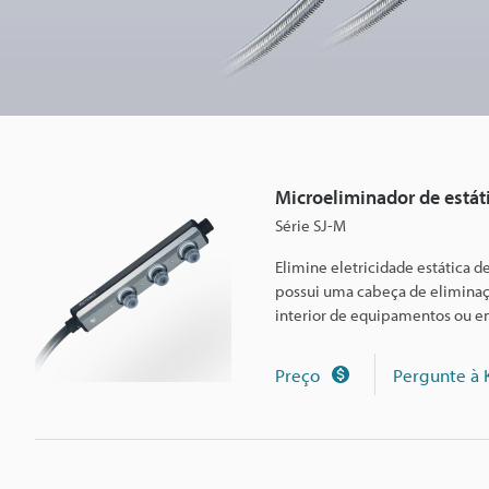
d
e
e
Microeliminador de está
s
Série SJ-M
Elimine eletricidade estática 
t
possui uma cabeça de eliminaçã
interior de equipamentos ou e
á
Preço
Pergunte à
t