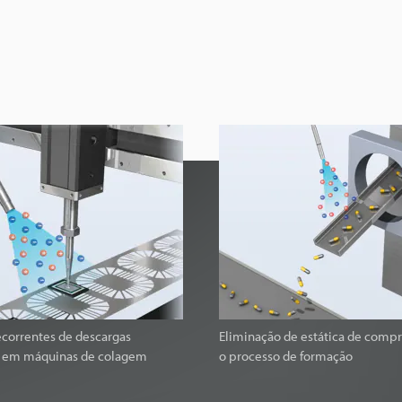
decorrentes de descargas
Eliminação de estática de comp
as em máquinas de colagem
o processo de formação