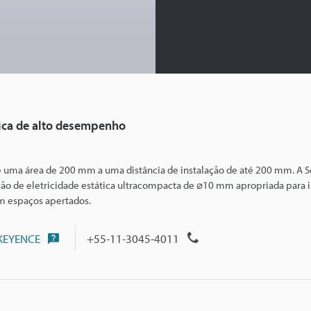
tica de alto desempenho
de uma área de 200 mm a uma distância de instalação de até 200 mm. A S
o de eletricidade estática ult
racompacta de ⌀10 mm apropriada para i
m espaços apertados.
 KEYENCE
+55-11-3045-4011