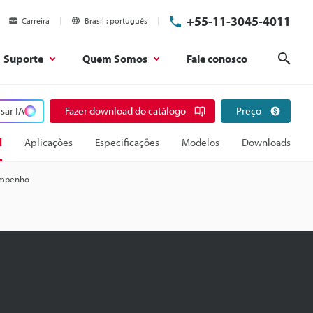
+55-11-3045-4011
Carreira
Brasil
português
Suporte
Quem Somos
Fale conosco
Pesq
sar IA
Fazer download do catálogo
Preço
l
Aplicações
Especificações
Modelos
Downloads
sempenho