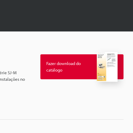
Fazer download do
catálogo
érie SJ-M
nstalações no