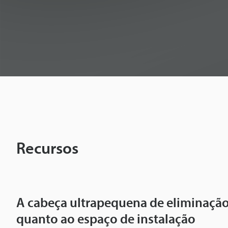
o
d
e
s
e
Recursos
m
p
A cabeça ultrapequena de eliminação 
quanto ao espaço de instalação