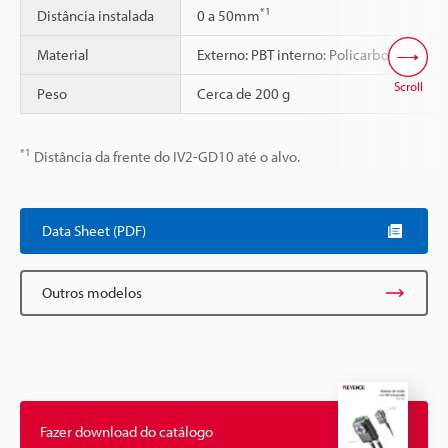
*1
Distância instalada
0 a 50mm
Material
Externo: PBT interno: Policarbonato
Scroll
Peso
Cerca de 200 g
*1
Distância da frente do IV2-GD10 até o alvo.
Data Sheet (PDF)
Outros modelos
Fazer download do catálogo