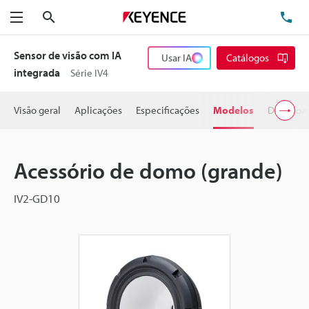
Pesquisa
TE
Menu
Sensor de visão com IA
Usar IA
Catálogos
integrada
Série IV4
Visão geral
Aplicações
Especificações
Modelos
Downloa
Acessório de domo (grande)
IV2-GD10