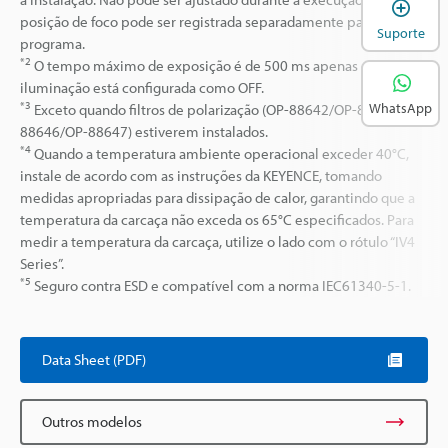
A
posição de foco pode ser registrada separadamente para cada
Suporte
programa.
*2
O tempo máximo de exposição é de 500 ms apenas quando a
iluminação está configurada como OFF.
*3
WhatsApp
Exceto quando filtros de polarização (OP-88642/OP-88643/OP-
88646/OP-88647) estiverem instalados.
*4
Quando a temperatura ambiente operacional exceder 40°C,
instale de acordo com as instruções da KEYENCE, tomando
medidas apropriadas para dissipação de calor, garantindo que a
temperatura da carcaça não exceda os 65°C especificados. Para
medir a temperatura da carcaça, utilize o lado com o rótulo “IV4
Series”.
*5
Seguro contra ESD e compatível com a norma IEC61340-5-1.
Data Sheet (PDF)
Outros modelos