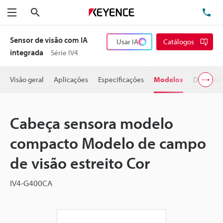
Pesquisa
TE
Menu
Sensor de visão com IA
Usar IA
Catálogos
integrada
Série IV4
Visão geral
Aplicações
Especificações
Modelos
Downloa
Cabeça sensora modelo
compacto Modelo de campo
de visão estreito Cor
IV4-G400CA