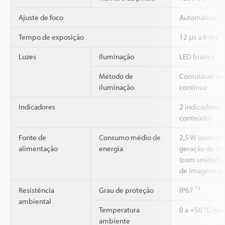
*1
Ajuste de foco
Automático
*2
Tempo de exposição
12 μs a 9 ms
Luzes
Iluminação
LED branco
Método de
Comutável ent
iluminação
contínua
Indicadores
2 indicadores
conteúdo)
Fonte de
Consumo médio de
2,5 W (sem un
alimentação
energia
geração de ima
(com unidade 
de imagens de 
*3
Resistência
Grau de proteção
IP67
ambiental
Temperatura
0 a +50 °C (se
ambiente