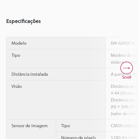
Especificações
Modelo
IV4-G400CA
Tipo
Modelo de lo
visão estreito
Distância instalada
A partir de 4
Scroll
Visão
Distância de i
× 44 (V) mm a
Distância de 
(H) × 348 (V)
(valor de refer
Sensor de imagem
Tipo
CMOS colorido
Número de pixels
1280 (H) × 960