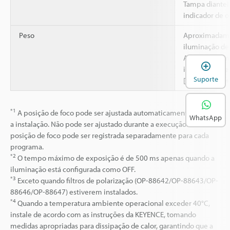
Tampa dianteir
indicador de 
Peso
Aproximadame
iluminação de
Aproximadame
A
iluminação de
Suporte
[IV4-G500CA+O
*1
A posição de foco pode ser ajustada automaticamente durante
WhatsApp
a instalação. Não pode ser ajustado durante a execução. A
posição de foco pode ser registrada separadamente para cada
programa.
*2
O tempo máximo de exposição é de 500 ms apenas quando a
iluminação está configurada como OFF.
*3
Exceto quando filtros de polarização (OP-88642/OP-88643/OP-
88646/OP-88647) estiverem instalados.
*4
Quando a temperatura ambiente operacional exceder 40°C,
instale de acordo com as instruções da KEYENCE, tomando
medidas apropriadas para dissipação de calor, garantindo que a