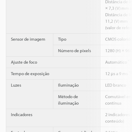
Distância de i
× 7,3 (V) mm a
Distância de i
11,2 (V) mm
(valor de refer
Sensor de imagem
Tipo
CMOS colorido
Número de pixels
1280 (H) × 960
*1
Ajuste de foco
Automático
*2
Tempo de exposição
12 μs a 9 ms
Luzes
Iluminação
LED branco
Método de
Comutável ent
iluminação
contínua
Indicadores
2 indicadores
conteúdo)