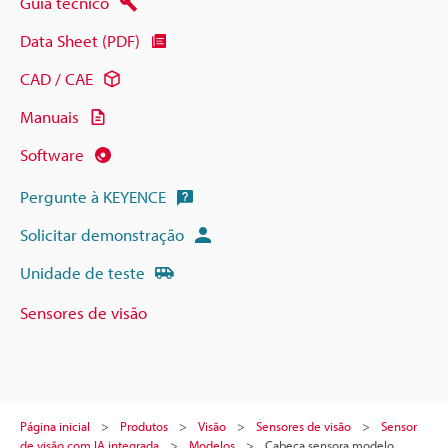
Guia técnico
Data Sheet (PDF)
CAD / CAE
Manuais
Software
Pergunte à KEYENCE
Solicitar demonstração
Unidade de teste
Sensores de visão
Página inicial
Produtos
Visão
Sensores de visão
Sensor
de visão com IA integrada
Modelos
Cabeça sensora modelo