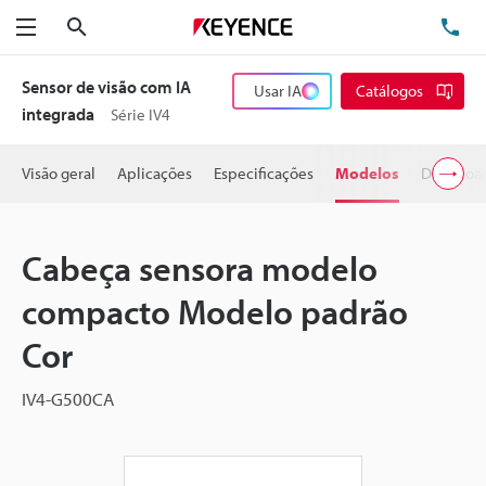
Pesquisa
TE
Menu
Sensor de visão com IA
Usar IA
Catálogos
integrada
Série IV4
Visão geral
Aplicações
Especificações
Modelos
Downloa
Cabeça sensora modelo
compacto Modelo padrão
Cor
IV4-G500CA