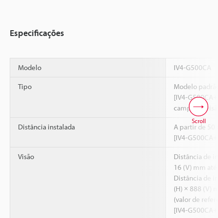
Especificações
Modelo
IV4-G500CA
Tipo
Modelo padrã
[IV4-G500CA+
campo de visão
Scroll
Distância instalada
A partir de 5
[IV4-G500CA+
Visão
Distância de i
16 (V) mm até
Distância de 
(H) × 888 (V)
(valor de refer
[IV4-G500CA+