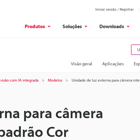
Iniciar sessão / Registrar
Produtos
Soluções
Downloads
U
Visão geral
Aplicações
Esp
 visão com IA integrada
Modelos
Unidade de luz externa para câmera int
erna para câmera
 padrão Cor