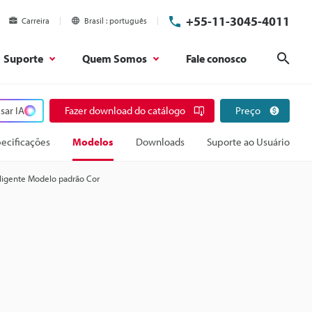
+55-11-3045-4011
Carreira
Brasil
português
Suporte
Quem Somos
Fale conosco
Pesq
sar IA
Fazer download do catálogo
Preço
ecificações
Modelos
Downloads
Suporte ao Usuário
eligente Modelo padrão Cor