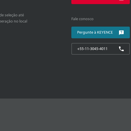
de seleção até
Fale conosco
peração no local
Pergunte à KEYENCE
+55-11-3045-4011