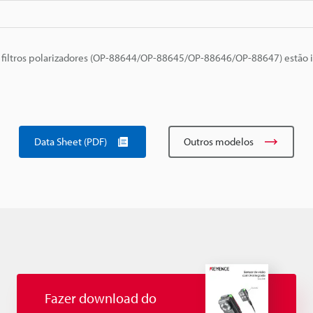
filtros polarizadores (OP-88644/OP-88645/OP-88646/OP-88647) estão i
Data Sheet (PDF)
Outros modelos
Fazer download do