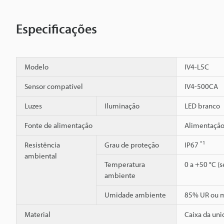
Especificações
Modelo
IV4-L5C
Sensor compatível
IV4-500CA
Luzes
Iluminação
LED branco
Fonte de alimentação
Alimentação
*1
Resistência
Grau de proteção
IP67
ambiental
Temperatura
0 a +50 °C (
ambiente
Umidade ambiente
85% UR ou m
Material
Caixa da uni