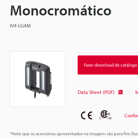
Monocromático
IV4-LG4M
Fazer download do catálogo
Data Sheet (PDF)
M
Confo
*Note que os acessórios apresentados na imagem são para fins ilus