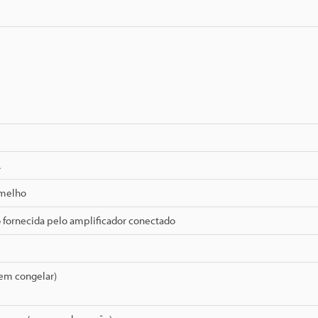
A
rmelho
 fornecida pelo amplificador conectado
sem congelar)