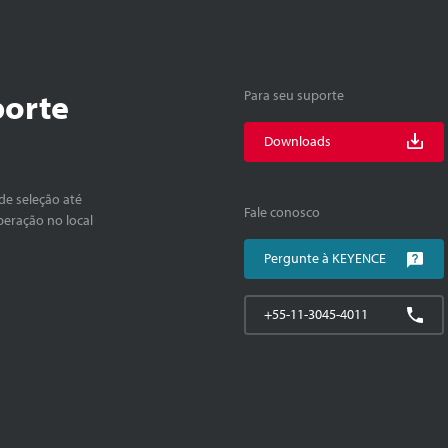
porte
Para seu suporte
Downloads
de seleção até
Fale conosco
peração no local
Pergunte à KEYENCE
+55-11-3045-4011