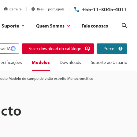
+55-11-3045-4011
Carreira
Brasil
português
Suporte
Quem Somos
Fale conosco
Pesq
sar IA
Fazer download do catálogo
Preço
ecificações
Modelos
Downloads
Suporte ao Usuário
acto Modelo de campo de visão estreito Monocromático
acto