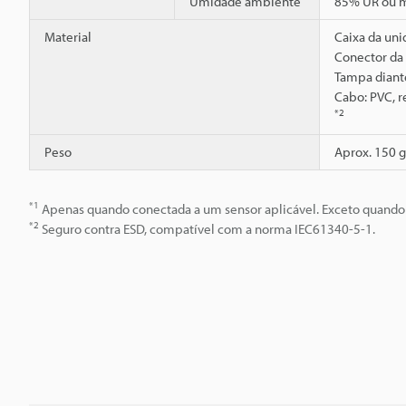
Umidade ambiente
85% UR ou m
Material
Caixa da uni
Conector da 
Tampa diantei
Cabo: PVC, r
*2
Peso
Aprox. 150 g
*1
Apenas quando conectada a um sensor aplicável. Exceto quando 
*2
Seguro contra ESD, compatível com a norma IEC61340-5-1.