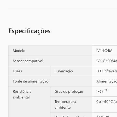
Especificações
Modelo
IV4-LG4M
Sensor compatível
IV4-G400M
Luzes
Iluminação
LED infrave
Fonte de alimentação
Alimentação
*1
Resistência
Grau de proteção
IP67
ambiental
Temperatura
0 a +50 °C (
ambiente