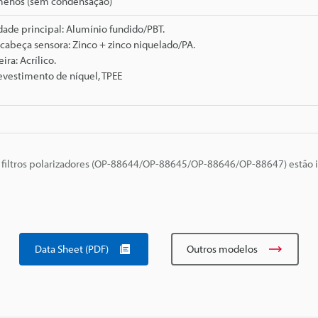
enos (sem condensação)
dade principal: Alumínio fundido/PBT.
cabeça sensora: Zinco + zinco niquelado/PA.
ra: Acrílico.
evestimento de níquel, TPEE
filtros polarizadores (OP-88644/OP-88645/OP-88646/OP-88647) estão i
Data Sheet (PDF)
Outros modelos