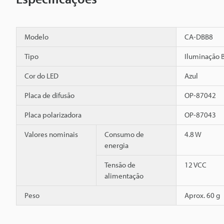
Modelo
CA-DBB8
Tipo
Iluminação B
Cor do LED
Azul
Placa de difusão
OP-87042
Placa polarizadora
OP-87043
Valores nominais
Consumo de
4.8 W
energia
Tensão de
12 VCC
alimentação
Peso
Aprox. 60 g