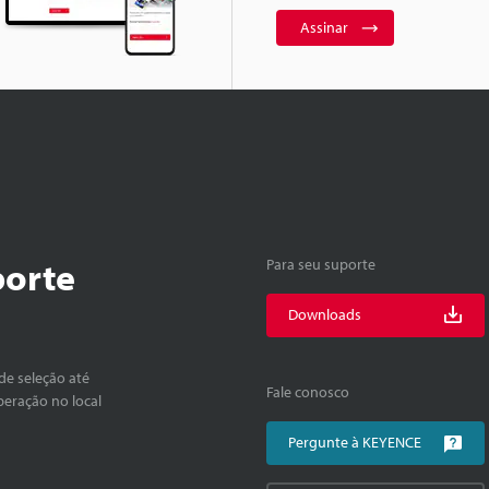
Assinar
porte
Para seu suporte
Downloads
de seleção até
Fale conosco
peração no local
Pergunte à KEYENCE