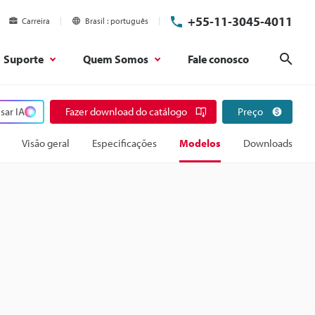
+55-11-3045-4011
Carreira
Brasil
português
Suporte
Quem Somos
Fale conosco
Pesq
sar IA
Fazer download do catálogo
Preço
Visão geral
Especificações
Modelos
Downloads