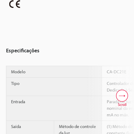
Especificações
Modelo
CA-DC21E
Tipo
Controlador d
Dedicada à Sé
Entrada
Parada de luz f
Scroll
nominal da ent
mA no máx.
Saída
Método de controle
(1) Método de 
da luz
constante (luz