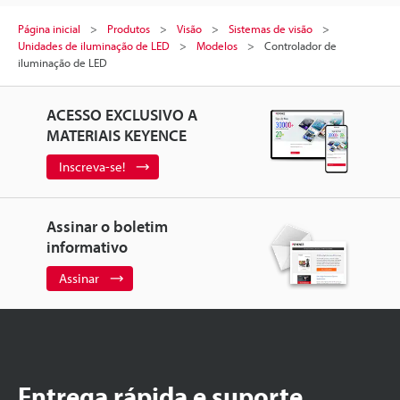
Página inicial
Produtos
Visão
Sistemas de visão
Unidades de iluminação de LED
Modelos
Controlador de
iluminação de LED
ACESSO EXCLUSIVO A
MATERIAIS KEYENCE
Inscreva-se!
Assinar o boletim
informativo
Assinar
Entrega rápida e suporte