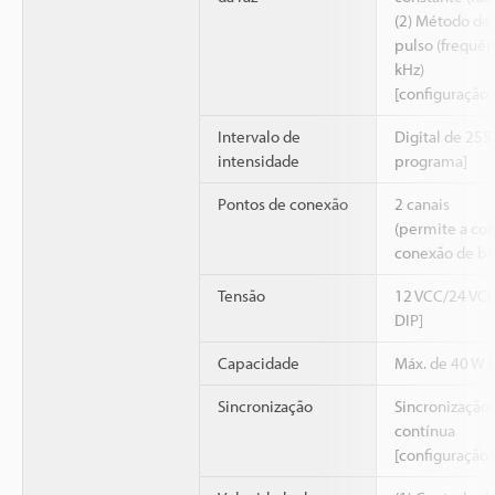
(2) Método de
pulso (frequên
kHz)
[configuração 
Intervalo de
Digital de 255
intensidade
programa]
Pontos de conexão
2 canais
(permite a co
conexão de bl
Tensão
12 VCC/24 VCC
DIP]
Capacidade
Máx. de 40 W 
Sincronização
Sincronização
contínua
[configuração