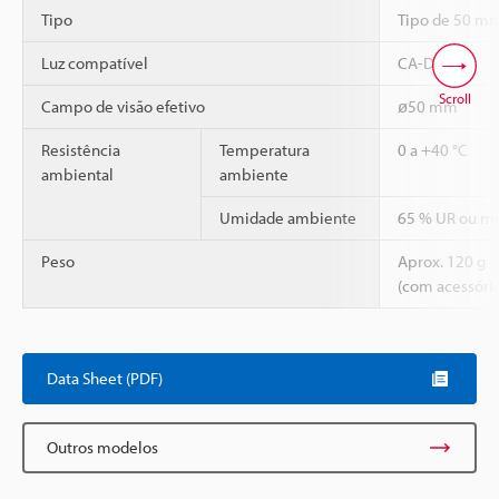
Tipo
Tipo de 50 m
Luz compatível
CA-DRM5X
Scroll
Campo de visão efetivo
ø50 mm
Resistência
Temperatura
0 a +40 °C
ambiental
ambiente
Umidade ambiente
65 % UR ou m
Peso
Aprox. 120 g
(com acessóri
Data Sheet (PDF)
Outros modelos