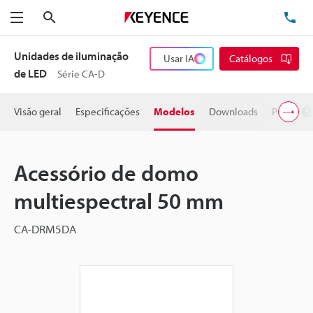
Pesquisa
TE
Menu
Unidades de iluminação
Usar IA
Catálogos
de LED
Série CA-D
Visão geral
Especificações
Modelos
Downloads
Preço
Acessório de domo
multiespectral 50 mm
CA-DRM5DA