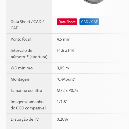
Data Sheet / CAD /
Data Sheet
CAD / CAE
CAE
Ponto focal
4,5 mm
Intervalo de
F1,6 a F16
número-F (abertura)
WD mínimo
0,05 m
Montagem
“C-Mount”
Tamanho do filtro
M72 x P0,75
Imagem/tamanho
1/1,8"
do CCD compatível
Distorção de TV
0,20%