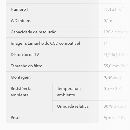
*1
Número F
F1,4 a F16
WD mínima
0,1 m
Capacidade de resolução
120 ciclos/mm 
Imagem/tamanho do CCD compatível
1"
Distorção de TV
-1,2 % (-1,6 %,
Tamanho do filtro
55,0 mm P0,7
Montagem
“C-Mount”
Resistência
Temperatura
0 a +50 °C
ambiental
ambiente
Umidade relativa
80 % UR ou m
Peso
Aprox. 210 g