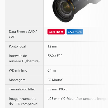
Data Sheet / CAD /
Data Sheet
CAD / CAE
CAE
Ponto focal
12 mm
Intervalo de
F2,0 a F22
número-F (abertura)
WD mínimo
0,1 m
Montagem
“C-Mount”
Tamanho do filtro
55 mm P0,75
Imagem/tamanho
ø23 mm (“C-Mount” de tamanho integra
do CCD compatível