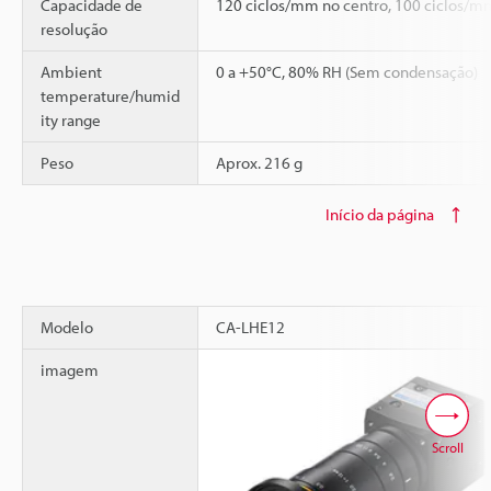
Capacidade de
120 ciclos/mm no centro, 100 ciclos/mm
resolução
Ambient
0 a +50°C, 80% RH (Sem condensação)
temperature/humid
ity range
Peso
Aprox. 216 g
Início da página
Modelo
CA-LHE12
imagem
Scroll