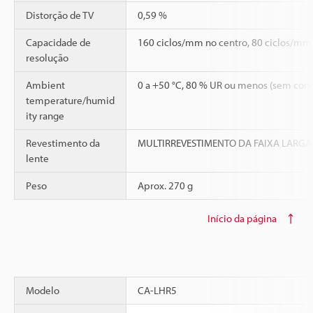
Distorção de TV
0,59 %
Capacidade de
160 ciclos/mm no centro, 80 ciclos/mm 
resolução
Ambient
0 a +50 °C, 80 % UR ou menos (sem con
temperature/humid
ity range
Revestimento da
MULTIRREVESTIMENTO DA FAIXA LARGA
lente
Peso
Aprox. 270 g
Início da página
Modelo
CA-LHR5