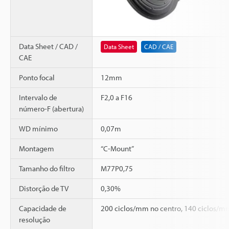
Data Sheet / CAD /
Data Sheet
CAD / CAE
CAE
Ponto focal
12mm
Intervalo de
F2,0 a F16
número-F (abertura)
WD mínimo
0,07m
Montagem
“C-Mount”
Tamanho do filtro
M77P0,75
Distorção de TV
0,30%
Capacidade de
200 ciclos/mm no centro, 140 ciclos/mm
resolução