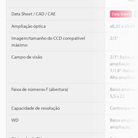
Data Sheet / CAD / CAE
Data Sheet
Ampliação óptica
x0,35 a x0,44
Imagem/tamanho do CCD compatível
2/3"
máximo
Campo de visão
2/3": Baixa am
ampliação 19,
1/1,8": Baixa 
Alta ampliaçã
Faixa de números F (abertura)
Baixa ampliaçã
5,5 a 22
Capacidade de resolução
Centro/perife
WD
Baixa ampliaç
ampliação: 1