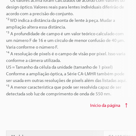
Os valores acima foram calculados de acordo com valores do
design óptico. Valores reais para lentes individuais diferirão de
acordo com a precisão do conjunto.
*2
WD indica a distância da ponta de lente à peça. Mudar a
ampliação altera essa distância.
*3
A profundidade de campo é um valor teórico calculado com
um número F de 16 e um círculo de menor confusão de 40 µm.
Varia conforme o número F.
*4
A resolução de pixels é o campo de visão por pixel. Isso varia
conforme a câmera utilizada.
US = Tamanho da célula da unidade (tamanho de 1 pixel)
Conforme a ampliação óptica, a Série CA-LMHR também pode
ser usada em outras resoluções de pixels além das listadas aqui.
*5
A menor característica que pode ser resolvida capaz de ser
detectada sob luz de comprimento de onda de 550 nm.
Início da página