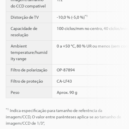
do CCD compatível
*1
Distorção de TV
-10,0 % (-5,0 %)
Capacidade de
100 ciclos/mm no centro, 40 ciclos/mm 
resolução
Ambient
0 a +50 °C, 80 % UR ou menos (sem con
temperature/humid
ity range
Filtro de polarização
OP-87894
Filtro de proteção
CA-LF43
Peso
Aprox. 90 g
*1
Indica especificação para tamanho de referência da
imagem/CCD, O valor entre parênteses aplica-se ao tamanho de
imagem/CCD de 1/3",