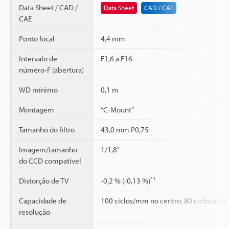
Data Sheet / CAD /
Data Sheet
CAD / CAE
CAE
Ponto focal
4,4 mm
Intervalo de
F1,6 a F16
número-F (abertura)
WD mínimo
0,1 m
Montagem
“C-Mount”
Tamanho do filtro
43,0 mm P0,75
Imagem/tamanho
1/1,8"
do CCD compatível
*1
Distorção de TV
-0,2 % (-0,13 %)
Capacidade de
100 ciclos/mm no centro, 80 ciclos/mm 
resolução