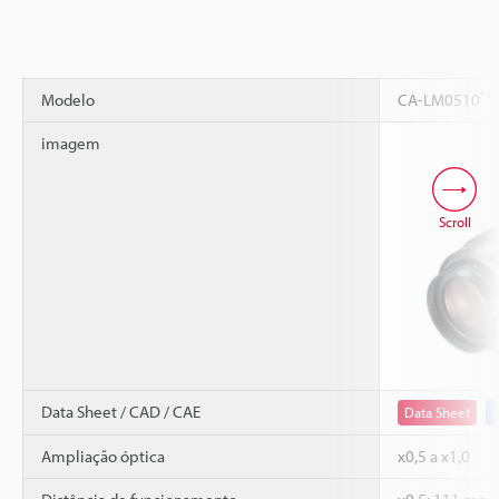
*1
Modelo
CA-LM0510
imagem
Scroll
Data Sheet / CAD / CAE
Data Sheet
Ampliação óptica
x0,5 a x1,0