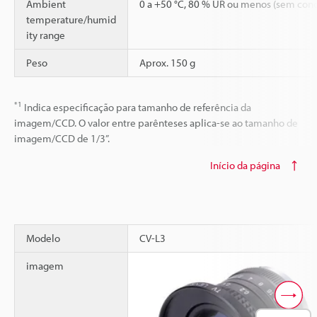
Ambient
0 a +50 °C, 80 % UR ou menos (sem con
temperature/humid
ity range
Peso
Aprox. 150 g
*1
Indica especificação para tamanho de referência da
imagem/CCD. O valor entre parênteses aplica-se ao tamanho de
imagem/CCD de 1/3”.
Início da página
Modelo
CV-L3
imagem
Scroll