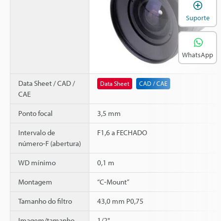
A
Suporte
WhatsApp
Data Sheet / CAD /
Data Sheet
CAD / CAE
CAE
Ponto focal
3,5 mm
Intervalo de
F1,6 a FECHADO
número-F (abertura)
WD mínimo
0,1 m
Montagem
“C-Mount”
Tamanho do filtro
43,0 mm P0,75
Imagem/tamanho
1/2"