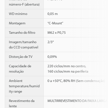
número-F (abertura)
WD mínimo
0,05 m
Montagem
“C-Mount”
Tamanho do filtro
M62 x P0,75
Imagem/tamanho
2/3"
do CCD compatível
Distorção de TV
0,09%
Capacidade de
220 ciclos/mm no centro,
resolução
160 ciclos/mm na periferia
Ambient
0 a +50°C, 80% RH (Sem condensação)
temperature/humid
ity range
Revestimento da
MULTIRREVESTIMENTO DA FAIXA LARGA
lente