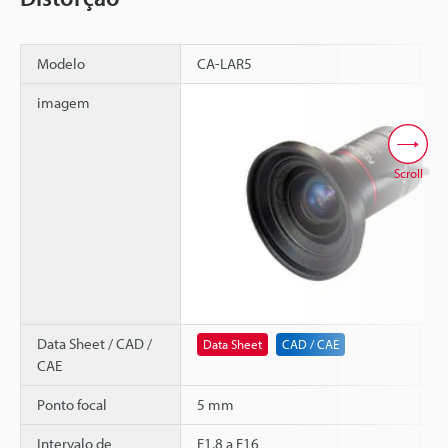
Modelo
CA-LAR5
imagem
Scroll
Data Sheet / CAD /
Data Sheet
CAD / CAE
CAE
Ponto focal
5 mm
Intervalo de
F1,8 a F16