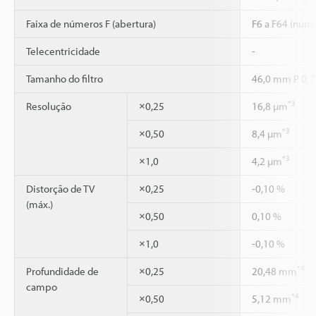
Faixa de números F (abertura)
F6 a F64 (núme
Telecentricidade
-
Tamanho do filtro
46,0 mm P 0,7
*3
Resolução
×0,25
16,8 µm
*3
×0,50
8,4 µm
*3
×1,0
4,2 µm
Distorção de TV
×0,25
-0,10 %
(máx.)
×0,50
0,10 %
×1,0
-0,10 %
*4
Profundidade de
×0,25
20,48 mm
campo
*4
×0,50
5,12 mm