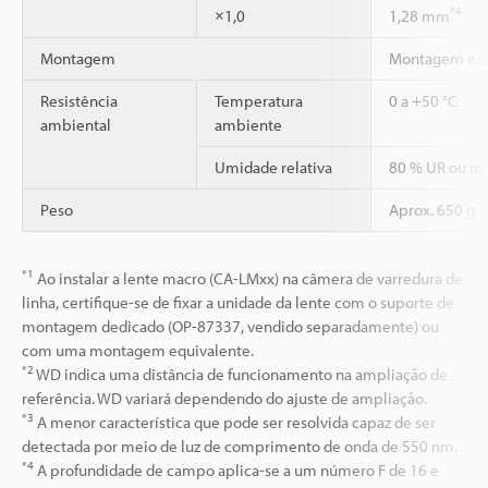
*4
×1,0
1,28 mm
Montagem
Montagem espe
Resistência
Temperatura
0 a +50 °C
ambiental
ambiente
Umidade relativa
80 % UR ou m
Peso
Aprox. 650 g
*1
Ao instalar a lente macro (CA-LMxx) na câmera de varredura de
linha, certifique-se de fixar a unidade da lente com o suporte de
montagem dedicado (OP-87337, vendido separadamente) ou
com uma montagem equivalente.
*2
WD indica uma distância de funcionamento na ampliação de
referência. WD variará dependendo do ajuste de ampliação.
*3
A menor característica que pode ser resolvida capaz de ser
detectada por meio de luz de comprimento de onda de 550 nm.
*4
A profundidade de campo aplica-se a um número F de 16 e