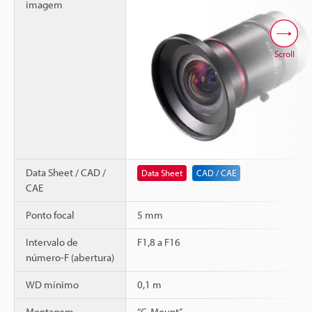
imagem
Scroll
Data Sheet / CAD /
Data Sheet
CAD / CAE
CAE
Ponto focal
5 mm
Intervalo de
F1,8 a F16
número-F (abertura)
WD mínimo
0,1 m
Montagem
“C-Mount”