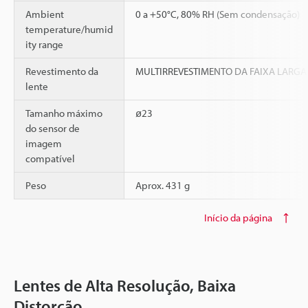
Ambient
0 a +50°C, 80% RH (Sem condensação)
temperature/humid
ity range
Revestimento da
MULTIRREVESTIMENTO DA FAIXA LARGA
lente
Tamanho máximo
ø23
do sensor de
imagem
compatível
Peso
Aprox. 431 g
Início da página
Lentes de Alta Resolução, Baixa
Distorção