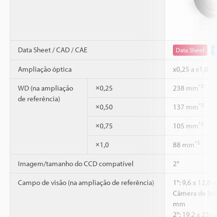
Data Sheet / CAD / CAE
Data Sheet
Ampliação óptica
x0,25 a x1,0
*2
WD (na ampliação
×0,25
238 mm
de referência)
*2
×0,50
137 mm
*2
×0,75
105 mm
*2
×1,0
88 mm
Imagem/tamanho do CCD compatível
2"
Campo de visão (na ampliação de referência)
1": 9,6 x 12,8
Câmera de lin
mm
2": 19,2 x 25,