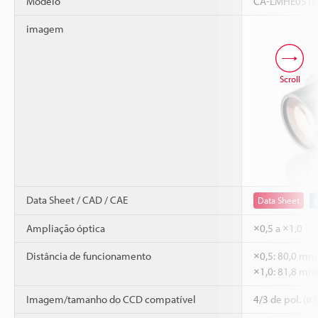
Modelo
CA-LMHE051
imagem
Scroll
Data Sheet / CAD / CAE
Data Sheet
Ampliação óptica
×0,5 a ×1,0
Distância de funcionamento
×0,5: 80,0 mm
×1,0: 81,8 m
Imagem/tamanho do CCD compatível
4/3 de pol. (