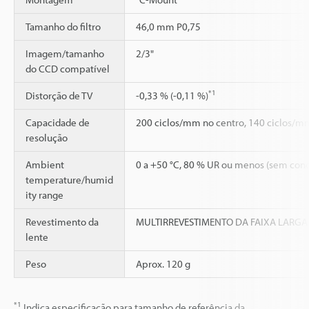
Tamanho do filtro
46,0 mm P0,75
Imagem/tamanho
2/3"
do CCD compatível
*1
Distorção de TV
-0,33 % (-0,11 %)
Capacidade de
200 ciclos/mm no centro, 140 ciclos/mm
resolução
Ambient
0 a +50 °C, 80 % UR ou menos (sem con
temperature/humid
ity range
Revestimento da
MULTIRREVESTIMENTO DA FAIXA LARGA
lente
Peso
Aprox. 120 g
*1
Indica especificação para tamanho de referência da