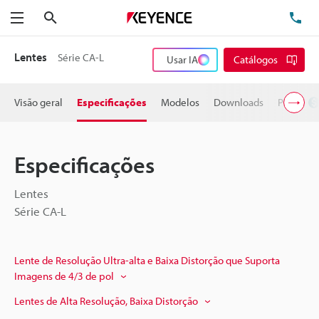
Pesquisa
TE
Menu
Lentes
Série CA-L
Usar IA
Catálogos
Visão geral
Especificações
Modelos
Downloads
Preço
Especificações
Lentes
Série CA-L
Lente de Resolução Ultra-alta e Baixa Distorção que Suporta
Imagens de 4/3 de pol
Lentes de Alta Resolução, Baixa Distorção