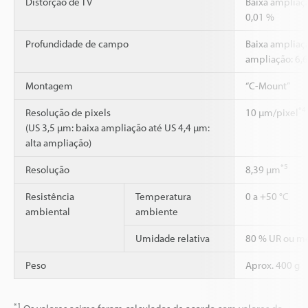
Distorção de TV
Baixa ampliaçã
0,01 %
Profundidade de campo
Baixa ampliaç
ampliação: 6
Montagem
“C-Mount”
*4
Resolução de pixels
10 µm/pixel
(US 3,5 µm: baixa ampliação até US 4,4 µm:
alta ampliação)
*5
Resolução
8,39 µm
Resistência
Temperatura
0 a +50 °C
ambiental
ambiente
Umidade relativa
80 % UR ou m
Peso
Aprox. 400 g
*1