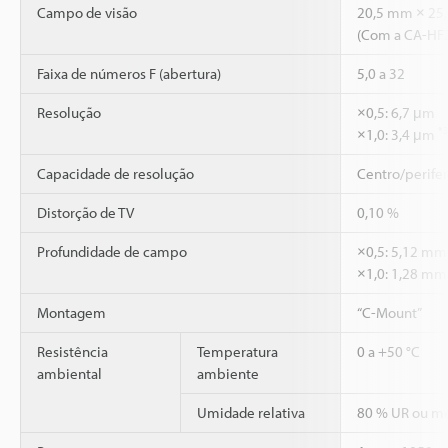
Campo de visão
20,5 mm × 25
(Com a CA-HF
Faixa de números F (abertura)
5,0 a 32
Resolução
×0,5: 6,7 μm
*
×1,0: 3,4 μm
Capacidade de resolução
Centro/perife
Distorção de TV
0,10 %
Profundidade de campo
×0,5: 5,12 mm
×1,0: 1,28 m
Montagem
“C-Mount”
Resistência
Temperatura
0 a +50 °C
ambiental
ambiente
Umidade relativa
80 % UR ou m