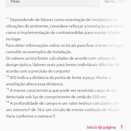
Peso
Aprox. 1050 g
*1
Dependendo de fatores como orientação de instalação e as
vibrações do ambiente, considere reforçar a instalação por meios
como a implementação de contramedidas para manter a lente
no lugar.
Para obter informações sobre os locais para fixar a lente no lugar,
consulte os exemplos de instalação.
Os valores acima foram calculados de acordo com valores do
design óptico. Valores reais para lentes individuais diferirão de
acordo com a precisão do conjunto
*2
WD indica a distância da ponta de lente à peça. Mudar a
ampliação altera essa distância.
*3
A menor característica que pode ser resolvida capaz de ser
detectada sob luz de comprimento de onda de 550 nm.
*4
A profundidade de campo é um valor teórico calculado com
um número F de 16 e um círculo de menor confusão de 40 μm.
Varia conforme o número F.
Início da página