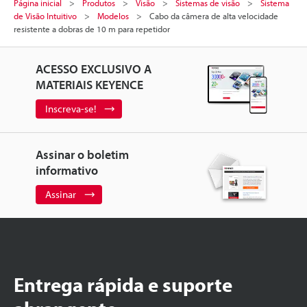
Página inicial
Produtos
Visão
Sistemas de visão
Sistema
de Visão Intuitivo
Modelos
Cabo da câmera de alta velocidade
resistente a dobras de 10 m para repetidor
ACESSO EXCLUSIVO A
MATERIAIS KEYENCE
Inscreva-se!
Assinar o boletim
informativo
Assinar
Entrega rápida e suporte