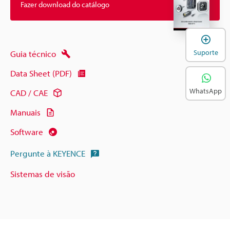
Fazer download do catálogo
A
Suporte
Guia técnico
Data Sheet (PDF)
WhatsApp
CAD / CAE
Manuais
Software
Pergunte à KEYENCE
Sistemas de visão